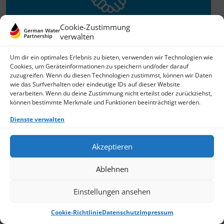
Cookie-Zustimmung
verwalten
Willkommen im Netzwerk
Um dir ein optimales Erlebnis zu bieten, verwenden wir Technologien wie
Cookies, um Geräteinformationen zu speichern und/oder darauf
26.11.2025
zuzugreifen. Wenn du diesen Technologien zustimmst, können wir Daten
wie das Surfverhalten oder eindeutige IDs auf dieser Website
GWP freut sich über Neuzuwachs: Die SKion Water GmbH
verarbeiten. Wenn du deine Zustimmung nicht erteilst oder zurückziehst,
bereichert das Netzwerk als Technologie- und
können bestimmte Merkmale und Funktionen beeinträchtigt werden.
Lösungsanbieter sowie Anlagenbauer im Bereich
› Weiterlesen
Dienste verwalten
Akzeptieren
Ablehnen
Einstellungen ansehen
Cookie-Richtlinie
Datenschutz
Impressum