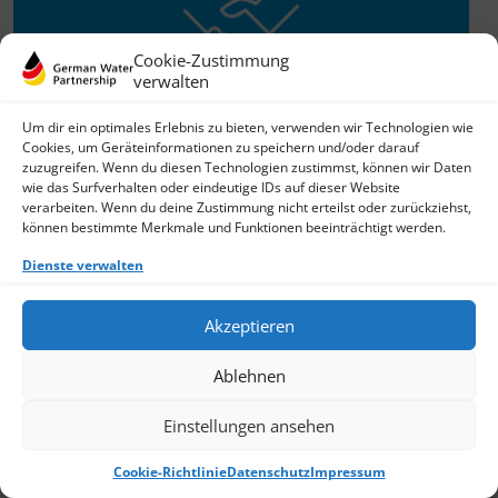
Cookie-Zustimmung
verwalten
Um dir ein optimales Erlebnis zu bieten, verwenden wir Technologien wie
Cookies, um Geräteinformationen zu speichern und/oder darauf
zuzugreifen. Wenn du diesen Technologien zustimmst, können wir Daten
Willkommen im Netzwerk
wie das Surfverhalten oder eindeutige IDs auf dieser Website
26.11.2025
verarbeiten. Wenn du deine Zustimmung nicht erteilst oder zurückziehst,
können bestimmte Merkmale und Funktionen beeinträchtigt werden.
GWP freut sich über Neuzuwachs: Die SKion Water GmbH
bereichert das Netzwerk als Technologie- und
Dienste verwalten
Lösungsanbieter sowie Anlagenbauer im Bereich
› Weiterlesen
Akzeptieren
Ablehnen
Einstellungen ansehen
Cookie-Richtlinie
Datenschutz
Impressum