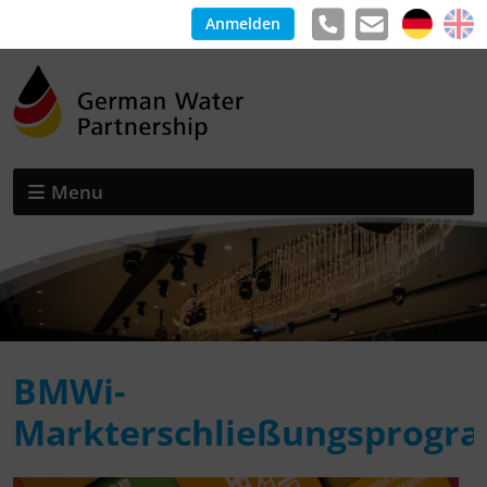
Anmelden
Menu
BMWi-
Markterschließungsprogr