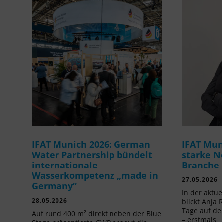
IFAT Munich 2026: German
IFAT Mun
Water Partnership bündelt
starke N
internationale
Branche
Wasserkompetenz „made in
27.05.2026
Germany“
In der aktu
28.05.2026
blickt Anja 
Tage auf de
Auf rund 400 m² direkt neben der Blue
– erstmals