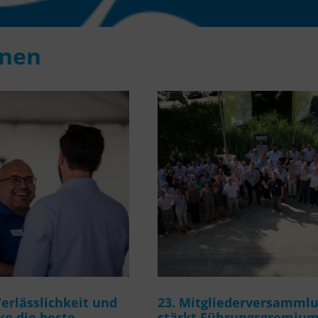
onen
rlässlichkeit und
23. Mitgliederversamml
e die beste
stärkt Führungsgremiu