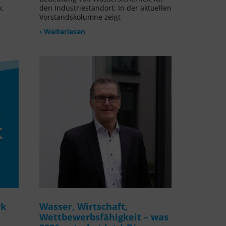
k.
den Industriestandort: In der aktuellen
Vorstandskolumne zeigt
› Weiterlesen
rk
Wasser, Wirtschaft,
Wettbewerbsfähigkeit – was