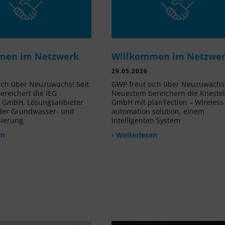
men im Netzwerk
Willkommen im Netzwe
29.05.2026
ich über Neuzuwachs! Seit
GWP freut sich über Neuzuwachs!
reichert die IEG
Neuestem bereichern die Kneste
e GmbH, Lösungsanbieter
GmbH mit planTection – Wireless
 der Grundwasser- und
automation solution, einem
nierung,
intelligenten System
en
› Weiterlesen