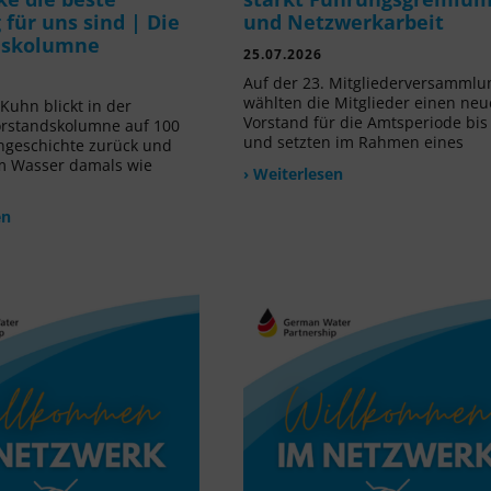
für uns sind | Die
und Netzwerkarbeit
dskolumne
25.07.2026
Auf der 23. Mitgliederversammlu
wählten die Mitglieder einen ne
Kuhn blickt in der
Vorstand für die Amtsperiode bis
orstandskolumne auf 100
und setzten im Rahmen eines
ngeschichte zurück und
m Wasser damals wie
› Weiterlesen
en