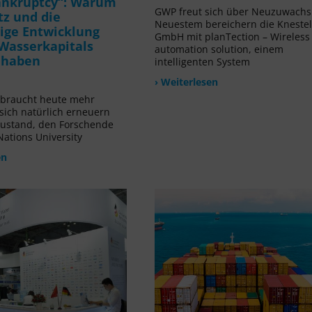
ankruptcy“: Warum
GWP freut sich über Neuzuwachs!
tz und die
Neuestem bereichern die Kneste
ige Entwicklung
GmbH mit planTection – Wireless
Wasserkapitals
automation solution, einem
t haben
intelligenten System
› Weiterlesen
rbraucht heute mehr
 sich natürlich erneuern
Zustand, den Forschende
Nations University
en