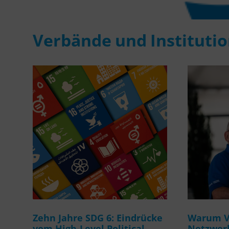
Verbände und Instituti
Zehn Jahre SDG 6: Eindrücke
Warum Ve
vom High-Level Political
Netzwerk