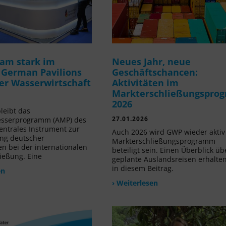
am stark im
Neues Jahr, neue
 German Pavilions
Geschäftschancen:
der Wasserwirtschaft
Aktivitäten im
Markterschließungspro
2026
leibt das
27.01.2026
sserprogramm (AMP) des
ntrales Instrument zur
Auch 2026 wird GWP wieder akti
ng deutscher
Markterschließungsprogramm
 bei der internationalen
beteiligt sein. Einen Überblick üb
ießung. Eine
geplante Auslandsreisen erhalten
in diesem Beitrag.
en
› Weiterlesen