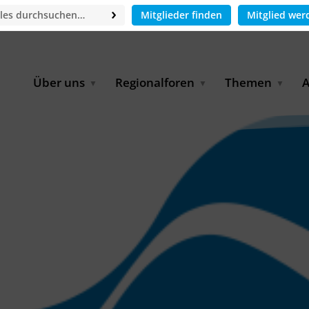
Mitglieder finden
Mitglied wer
Über uns
Regionalforen
Themen
A
GWP-Netzwerk
Afrika
Betrieb und Bildun
M
f
Der Vorstand
EECCA
Industriewasserwir
A
Geschäftsstelle
Europa
Landwirtschaftlich
Bewässerung und
W
Wiederverwendung
u
Partner & Kooperationen
Lateinamerika
Virtual Index of Members
Urbane Wasserresil
B
Mitglieder
Middle East
Wasser und Energie
P
Karriere
Nordafrika
Digital Water
G
Kontakt
Ostasien
Wasserstoff
B
Süd- & Südostasien
D
B
U