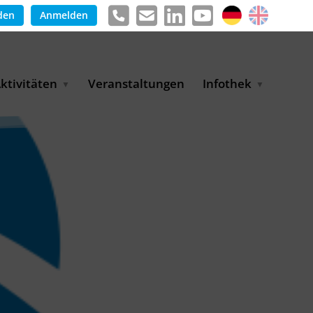
den
Anmelden
ktivitäten
Veranstaltungen
Infothek
g
arkterschließungsprogramm
Meldungen &
ür KMU
Informationen
tschaft
uslandsmessen
Positionen
e
ASANet | Vernetzungs-
Publikationen
nd Transferprojekt
Pressemitteilungen
ienz
etreiberpartnerschaften
artnerschaftsprojekte
WP-Days
LUE PLANET Berlin Water
ialogues
MUKN-Exportinitiative
mweltschutz