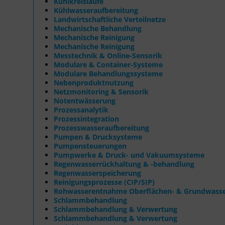
Kühlkreisläufe
Kühlwasseraufbereitung
Landwirtschaftliche Verteilnetze
Mechanische Behandlung
Mechanische Reinigung
Mechanische Reinigung
Messtechnik & Online-Sensorik
Modulare & Container-Systeme
Modulare Behandlungssysteme
Nebenproduktnutzung
Netzmonitoring & Sensorik
Notentwässerung
Prozessanalytik
Prozessintegration
Prozesswasseraufbereitung
Pumpen & Drucksysteme
Pumpensteuerungen
Pumpwerke & Druck- und Vakuumsysteme
Regenwasserrückhaltung & -behandlung
Regenwasserspeicherung
Reinigungsprozesse (CIP/SIP)
Rohwasserentnahme Oberflächen- & Grundwass
Schlammbehandlung
Schlammbehandlung & Verwertung
Schlammbehandlung & Verwertung