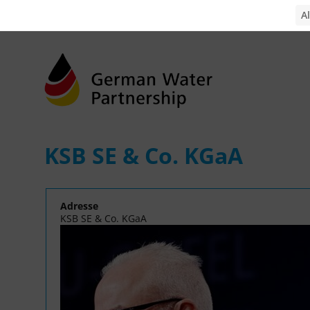
KSB SE & Co. KGaA
Adresse
KSB SE & Co. KGaA