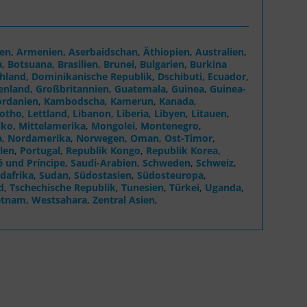
ien
,
Armenien
,
Aserbaidschan
,
Äthiopien
,
Australien
,
a
,
Botsuana
,
Brasilien
,
Brunei
,
Bulgarien
,
Burkina
hland
,
Dominikanische Republik
,
Dschibuti
,
Ecuador
,
enland
,
Großbritannien
,
Guatemala
,
Guinea
,
Guinea-
ordanien
,
Kambodscha
,
Kamerun
,
Kanada
,
otho
,
Lettland
,
Libanon
,
Liberia
,
Libyen
,
Litauen
,
iko
,
Mittelamerika
,
Mongolei
,
Montenegro
,
a
,
Nordamerika
,
Norwegen
,
Oman
,
Ost-Timor
,
len
,
Portugal
,
Republik Kongo
,
Republik Korea,
 und Príncipe
,
Saudi-Arabien
,
Schweden
,
Schweiz
,
dafrika
,
Sudan
,
Südostasien
,
Südosteuropa
,
d
,
Tschechische Republik
,
Tunesien
,
Türkei
,
Uganda
,
etnam
,
Westsahara
,
Zentral Asien
,