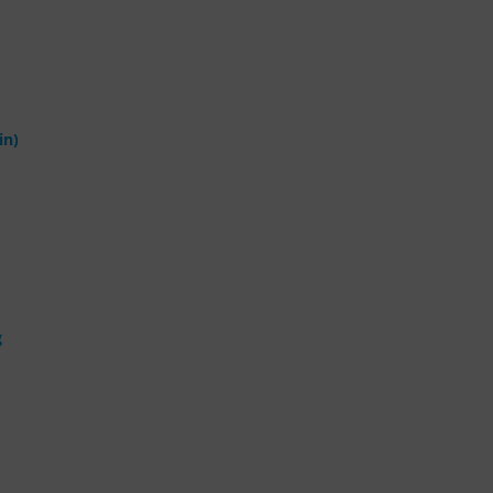
in)
g