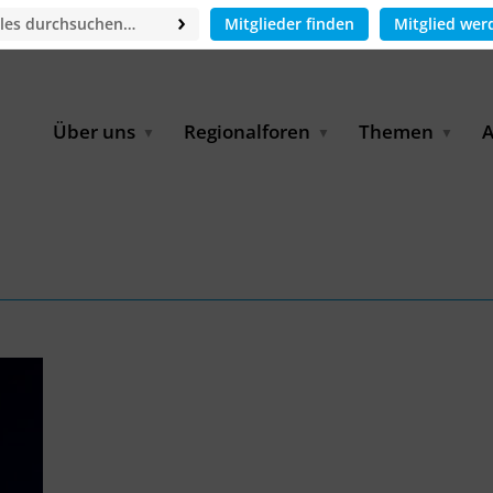
Mitglieder finden
Mitglied wer
Über uns
Regionalforen
Themen
A
GWP-Netzwerk
Afrika
Betrieb und Bildun
M
f
Der Vorstand
EECCA
Industriewasserwir
A
Geschäftsstelle
Europa
Landwirtschaftlich
Bewässerung und
W
Wiederverwendung
u
Partner & Kooperationen
Lateinamerika
Virtual Index of Members
Urbane Wasserresil
B
Mitglieder
Middle East
Wasser und Energie
P
Karriere
Nordafrika
Digital Water
G
Kontakt
Ostasien
Wasserstoff
B
Süd- & Südostasien
D
B
U