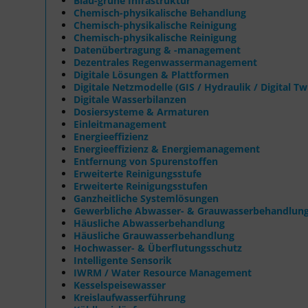
Blau-grüne Infrastruktur
Chemisch-physikalische Behandlung
Chemisch-physikalische Reinigung
Chemisch-physikalische Reinigung
Datenübertragung & -management
Dezentrales Regenwassermanagement
Digitale Lösungen & Plattformen
Digitale Netzmodelle (GIS / Hydraulik / Digital Tw
Digitale Wasserbilanzen
Dosiersysteme & Armaturen
Einleitmanagement
Energieeffizienz
Energieeffizienz & Energiemanagement
Entfernung von Spurenstoffen
Erweiterte Reinigungsstufe
Erweiterte Reinigungsstufen
Ganzheitliche Systemlösungen
Gewerbliche Abwasser- & Grauwasserbehandlun
Häusliche Abwasserbehandlung
Häusliche Grauwasserbehandlung
Hochwasser- & Überflutungsschutz
Intelligente Sensorik
IWRM / Water Resource Management
Kesselspeisewasser
Kreislaufwasserführung