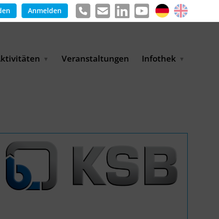
den
Anmelden
ktivitäten
Veranstaltungen
Infothek
g
arkterschließungsprogramm
Meldungen &
ür KMU
Informationen
tschaft
uslandsmessen
Positionen
e
ASANet | Vernetzungs-
Publikationen
nd Transferprojekt
Pressemitteilungen
ienz
etreiberpartnerschaften
artnerschaftsprojekte
WP-Days
LUE PLANET Berlin Water
ialogues
MUKN-Exportinitiative
mweltschutz