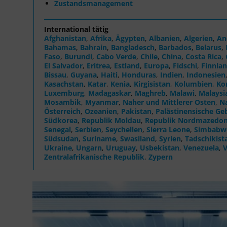
Zustandsmanagement
International tätig
Afghanistan
,
Afrika
,
Ägypten
,
Albanien
,
Algerien
,
An
Bahamas
,
Bahrain
,
Bangladesch
,
Barbados
,
Belarus
,
Faso
,
Burundi
,
Cabo Verde
,
Chile
,
China
,
Costa Rica
,
El Salvador
,
Eritrea
,
Estland
,
Europa
,
Fidschi
,
Finnla
Bissau
,
Guyana
,
Haiti
,
Honduras
,
Indien
,
Indonesien
Kasachstan
,
Katar
,
Kenia
,
Kirgisistan
,
Kolumbien
,
Ko
Luxemburg
,
Madagaskar
,
Maghreb
,
Malawi
,
Malaysi
Mosambik
,
Myanmar
,
Naher und Mittlerer Osten
,
N
Österreich
,
Ozeanien
,
Pakistan
,
Palästinensische Ge
Südkorea
,
Republik Moldau
,
Republik Nordmazedon
Senegal
,
Serbien
,
Seychellen
,
Sierra Leone
,
Simbabw
Südsudan
,
Suriname
,
Swasiland
,
Syrien
,
Tadschikist
Ukraine
,
Ungarn
,
Uruguay
,
Usbekistan
,
Venezuela
,
V
Zentralafrikanische Republik
,
Zypern