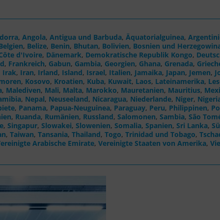
dorra
,
Angola
,
Antigua und Barbuda
,
Äquatorialguinea
,
Argentin
Belgien
,
Belize
,
Benin
,
Bhutan
,
Bolivien
,
Bosnien und Herzegowin
Côte d'Ivoire
,
Dänemark
,
Demokratische Republik Kongo
,
Deutsc
nd
,
Frankreich
,
Gabun
,
Gambia
,
Georgien
,
Ghana
,
Grenada
,
Griech
,
Irak
,
Iran
,
Irland
,
Island
,
Israel
,
Italien
,
Jamaika
,
Japan
,
Jemen
,
J
moren
,
Kosovo
,
Kroatien
,
Kuba
,
Kuwait
,
Laos
,
Lateinamerika
,
Les
a
,
Malediven
,
Mali
,
Malta
,
Marokko
,
Mauretanien
,
Mauritius
,
Mex
amibia
,
Nepal
,
Neuseeland
,
Nicaragua
,
Niederlande
,
Niger
,
Nigeri
biete
,
Panama
,
Papua-Neuguinea
,
Paraguay
,
Peru
,
Philippinen
,
Po
ien
,
Ruanda
,
Rumänien
,
Russland
,
Salomonen
,
Sambia
,
São Tomé
e
,
Singapur
,
Slowakei
,
Slowenien
,
Somalia
,
Spanien
,
Sri Lanka
,
Sü
an
,
Taiwan
,
Tansania
,
Thailand
,
Togo
,
Trinidad und Tobago
,
Tscha
ereinigte Arabische Emirate
,
Vereinigte Staaten von Amerika
,
Vi