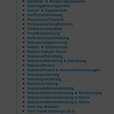
Sprinkler- & Beregnungssysteme
Starkregenmanagement
Steuer- & Regeltechnik
Stoffstromtrennung
Thermische Prozesse
Trinkwasserinstallationen
Trinkwasserqualität
Tropfbewässerung
Verbrauchsoptimierung
Wärmerückgewinnung
Wasch- & Spülprozesse
Wasser-Energie-Nexus
Wasseraufbereitung
Wasseraufbereitung & Entsalzung
Wassereffizienz
Wassereffizienz & Konsumentenlösungen
Wassergewinnung
Wasserspeicherung
Wasserverteilung
Wasserwiederverwendung
Wasserwiederverwendung & Bewässerung
Wasserwiederverwendung & ReUse
Wasserwiederverwendung & ReUse
Wert des Wassers
Zero Liquid Discharge (ZLD)