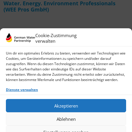
Water. Energy. Environment Professionals
(WEE Pros GmbH)
Cookie-Zustimmung
verwalten
Um dir ein optimales Erlebnis zu bieten, verwenden wir Technologien wie
Cookies, um Geräteinformationen zu speichern und/oder darauf
zuzugreifen. Wenn du diesen Technologien zustimmst, können wir Daten
wie das Surfverhalten oder eindeutige IDs auf dieser Website
German Water Partnership e.V.
verarbeiten. Wenn du deine Zustimmung nicht erteilst oder zurückziehst,
Invalidenstraße 91
können bestimmte Merkmale und Funktionen beeinträchtigt werden.
D-10115 Berlin
+49 (0)30 3988722 0
Dienste verwalten
Kontakt
Login
Akzeptieren
Datenschutz
Impressum
Ablehnen
Finden Sie ein Mitglied
Werden Sie jetzt Mitglied
Cookie-Richtlinie (EU)