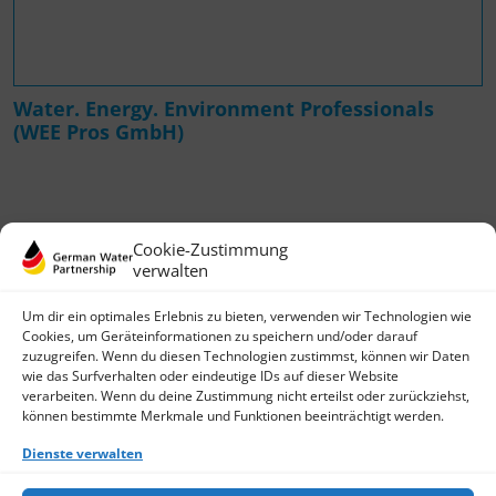
Water. Energy. Environment Professionals
(WEE Pros GmbH)
Cookie-Zustimmung
verwalten
Um dir ein optimales Erlebnis zu bieten, verwenden wir Technologien wie
Cookies, um Geräteinformationen zu speichern und/oder darauf
zuzugreifen. Wenn du diesen Technologien zustimmst, können wir Daten
wie das Surfverhalten oder eindeutige IDs auf dieser Website
German Water Partnership e.V.
verarbeiten. Wenn du deine Zustimmung nicht erteilst oder zurückziehst,
Invalidenstraße 91
können bestimmte Merkmale und Funktionen beeinträchtigt werden.
D-10115 Berlin
+49 (0)30 3988722 0
Dienste verwalten
Kontakt