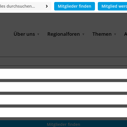
Mitglieder finden
Mitglied wer
Über uns
Regionalforen
Themen
A
GWP-Netzwerk
Afrika
Betrieb und Bildun
M
f
Der Vorstand
EECCA
Industriewasserwir
A
Geschäftsstelle
Europa
Landwirtschaftlich
Bewässerung und
W
Wiederverwendung
u
Partner & Kooperationen
Lateinamerika
Virtual Index of Members
Urbane Wasserresil
B
Mitglieder
Middle East
Wasser und Energie
P
Karriere
Nordafrika
Digital Water
G
Kontakt
Ostasien
Wasserstoff
B
Süd- & Südostasien
D
B
U