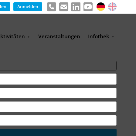
den
Anmelden
ktivitäten
Veranstaltungen
Infothek
g
arkterschließungsprogramm
Meldungen &
ür KMU
Informationen
tschaft
uslandsmessen
Positionen
e
ASANet | Vernetzungs-
Publikationen
nd Transferprojekt
Pressemitteilungen
ienz
etreiberpartnerschaften
artnerschaftsprojekte
WP-Days
LUE PLANET Berlin Water
ialogues
MUKN-Exportinitiative
mweltschutz