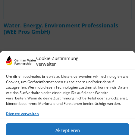
Water. Energy. Environment Professionals
(WEE Pros GmbH)
Cookie-Zustimmung
verwalten
Um dir ein optimales Erlebnis zu bieten, verwenden wir Technologien wie
Cookies, um Geräteinformationen zu speichern und/oder darauf
zuzugreifen. Wenn du diesen Technologien zustimmst, können wir Daten
wie das Surfverhalten oder eindeutige IDs auf dieser Website
German Water Partnership e.V.
verarbeiten. Wenn du deine Zustimmung nicht erteilst oder zurückziehst,
Invalidenstraße 91
können bestimmte Merkmale und Funktionen beeinträchtigt werden.
D-10115 Berlin
+49 (0)30 3988722 0
Dienste verwalten
Kontakt
Login
Akzeptieren
Datenschutz