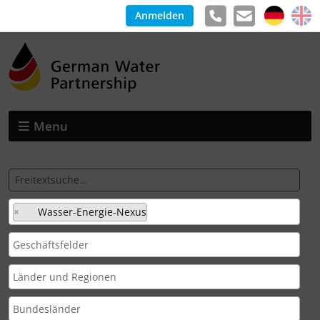
Anmelden
Menu
×
Wasser-Energie-Nexus