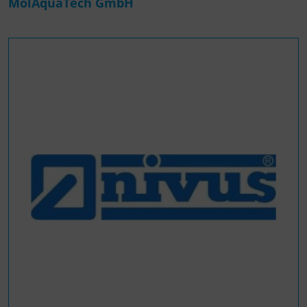
MolAquaTech GmbH