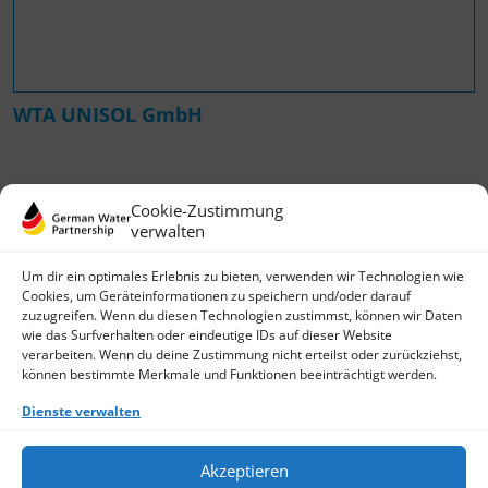
WTA UNISOL GmbH
Cookie-Zustimmung
verwalten
Um dir ein optimales Erlebnis zu bieten, verwenden wir Technologien wie
Cookies, um Geräteinformationen zu speichern und/oder darauf
zuzugreifen. Wenn du diesen Technologien zustimmst, können wir Daten
wie das Surfverhalten oder eindeutige IDs auf dieser Website
German Water Partnership e.V.
verarbeiten. Wenn du deine Zustimmung nicht erteilst oder zurückziehst,
Invalidenstraße 91
können bestimmte Merkmale und Funktionen beeinträchtigt werden.
D-10115 Berlin
+49 (0)30 3988722 0
Dienste verwalten
Kontakt
Login
Akzeptieren
Datenschutz