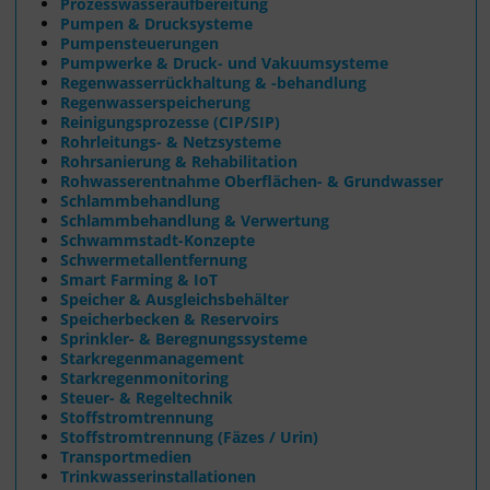
Prozesswasseraufbereitung
Pumpen & Drucksysteme
Pumpensteuerungen
Pumpwerke & Druck- und Vakuumsysteme
Regenwasserrückhaltung & -behandlung
Regenwasserspeicherung
Reinigungsprozesse (CIP/SIP)
Rohrleitungs- & Netzsysteme
Rohrsanierung & Rehabilitation
Rohwasserentnahme Oberflächen- & Grundwasser
Schlammbehandlung
Schlammbehandlung & Verwertung
Schwammstadt-Konzepte
Schwermetallentfernung
Smart Farming & IoT
Speicher & Ausgleichsbehälter
Speicherbecken & Reservoirs
Sprinkler- & Beregnungssysteme
Starkregenmanagement
Starkregenmonitoring
Steuer- & Regeltechnik
Stoffstromtrennung
Stoffstromtrennung (Fäzes / Urin)
Transportmedien
Trinkwasserinstallationen