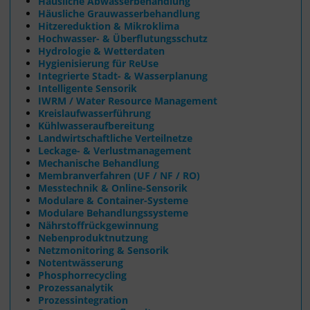
Häusliche Abwasserbehandlung
Häusliche Grauwasserbehandlung
Hitzereduktion & Mikroklima
Hochwasser- & Überflutungsschutz
Hydrologie & Wetterdaten
Hygienisierung für ReUse
Integrierte Stadt- & Wasserplanung
Intelligente Sensorik
IWRM / Water Resource Management
Kreislaufwasserführung
Kühlwasseraufbereitung
Landwirtschaftliche Verteilnetze
Leckage- & Verlustmanagement
Mechanische Behandlung
Membranverfahren (UF / NF / RO)
Messtechnik & Online-Sensorik
Modulare & Container-Systeme
Modulare Behandlungssysteme
Nährstoffrückgewinnung
Nebenproduktnutzung
Netzmonitoring & Sensorik
Notentwässerung
Phosphorrecycling
Prozessanalytik
Prozessintegration