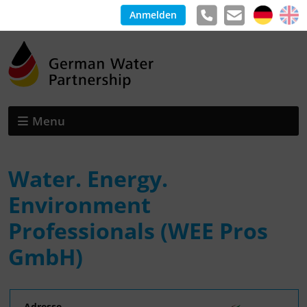
Anmelden
Menu
Water. Energy.
Environment
Professionals (WEE Pros
GmbH)
Adresse