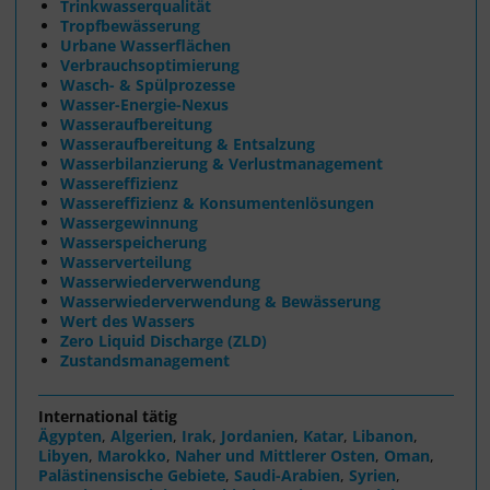
Trinkwasserqualität
Tropfbewässerung
Urbane Wasserflächen
Verbrauchsoptimierung
Wasch- & Spülprozesse
Wasser-Energie-Nexus
Wasseraufbereitung
Wasseraufbereitung & Entsalzung
Wasserbilanzierung & Verlustmanagement
Wassereffizienz
Wassereffizienz & Konsumentenlösungen
Wassergewinnung
Wasserspeicherung
Wasserverteilung
Wasserwiederverwendung
Wasserwiederverwendung & Bewässerung
Wert des Wassers
Zero Liquid Discharge (ZLD)
Zustandsmanagement
International tätig
Ägypten
,
Algerien
,
Irak
,
Jordanien
,
Katar
,
Libanon
,
Libyen
,
Marokko
,
Naher und Mittlerer Osten
,
Oman
,
Palästinensische Gebiete
,
Saudi-Arabien
,
Syrien
,