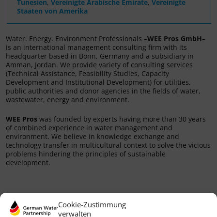
Tunesien
,
Vereinigte Arabische Emirate
,
Vereinigte
Staaten von Amerika
Water. Energy. Environment Professionals –
WEE Pros GmbH
–
is an international management consulting firm with its
headquarter based in Bonn, Germany and a subsidiary in
Amman, Jordan. We provide variety of consulting services
(Technical Assistance, Feasibility Studies, Capacity
Development and Institutional Development) for utilities,
public authorities and donor agencies in the fields of water,
wastewater, energy and environment.
WEE Pros
was founded by experts having more than 30 years
of combined experience in water management and
environment. We believe in knowledge exchange and
technology transfer in multicultural context to solve the vicious
problems hindering the principles of sustainable
development.
Cookie-Zustimmung
verwalten