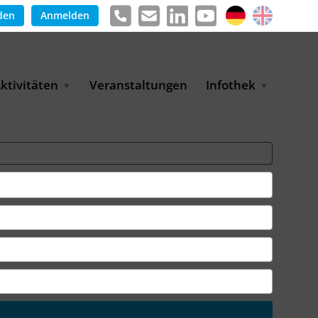
den
Anmelden
ktivitäten
Veranstaltungen
Infothek
g
arkterschließungsprogramm
Meldungen &
ür KMU
Informationen
tschaft
uslandsmessen
Positionen
e
ASANet | Vernetzungs-
Publikationen
nd Transferprojekt
Pressemitteilungen
ienz
etreiberpartnerschaften
artnerschaftsprojekte
WP-Days
LUE PLANET Berlin Water
ialogues
MUKN-Exportinitiative
mweltschutz