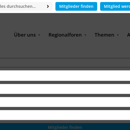
Mitglieder finden
Mitglied wer
Über uns
Regionalforen
Themen
A
GWP-Netzwerk
Afrika
Betrieb und Bildun
M
f
Der Vorstand
EECCA
Industriewasserwir
A
Geschäftsstelle
Europa
Landwirtschaftlich
Bewässerung und
W
Wiederverwendung
u
Partner & Kooperationen
Lateinamerika
Virtual Index of Members
Urbane Wasserresil
B
Mitglieder
Middle East
Wasser und Energie
P
Karriere
Nordafrika
Digital Water
G
Kontakt
Ostasien
Wasserstoff
B
Süd- & Südostasien
D
B
U