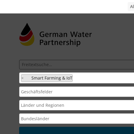
×
Smart Farming & IoT