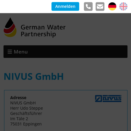
Anmelden
Menu
NIVUS GmbH
Adresse
NIVUS GmbH
Herr Udo Steppe
Geschäftsführer
Im Täle 2
75031 Eppingen