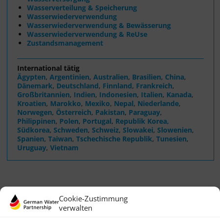
Wasserverteilung & Speicherung
Wasserwiederverwendung
Wasserwiederverwendung & Bewässerung
Wasserwiederverwendung & ReUse
Zustandsmanagement
International tätig
Ägypten
,
Argentinien
,
Australien
,
Brasilien
,
China
,
Dänemark
,
Deutschland
,
Finnland
,
Frankreich
,
Großbritannien
,
Indien
,
Indonesien
,
Italien
,
Kanada
,
Kroatien
,
Marokko
,
Mexiko
,
Nepal
,
Niederlande
,
Norwegen
,
Österreich
,
Pakistan
,
Paraguay
,
Philippinen
,
Polen
,
Portugal
,
Republik Korea,
Südkorea
,
Schweden
,
Schweiz
,
Slowakei
,
Slowenien
,
Spanien
,
Taiwan
,
Tschechische Republik
,
Tunesien
,
Uruguay
,
Vietnam
Cookie-Zustimmung
verwalten