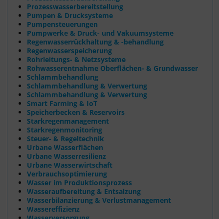
Prozesswasserbereitstellung
Pumpen & Drucksysteme
Pumpensteuerungen
Pumpwerke & Druck- und Vakuumsysteme
Regenwasserrückhaltung & -behandlung
Regenwasserspeicherung
Rohrleitungs- & Netzsysteme
Rohwasserentnahme Oberflächen- & Grundwasser
Schlammbehandlung
Schlammbehandlung & Verwertung
Schlammbehandlung & Verwertung
Smart Farming & IoT
Speicherbecken & Reservoirs
Starkregenmanagement
Starkregenmonitoring
Steuer- & Regeltechnik
Urbane Wasserflächen
Urbane Wasserresilienz
Urbane Wasserwirtschaft
Verbrauchsoptimierung
Wasser im Produktionsprozess
Wasseraufbereitung & Entsalzung
Wasserbilanzierung & Verlustmanagement
Wassereffizienz
Wasserversorgung