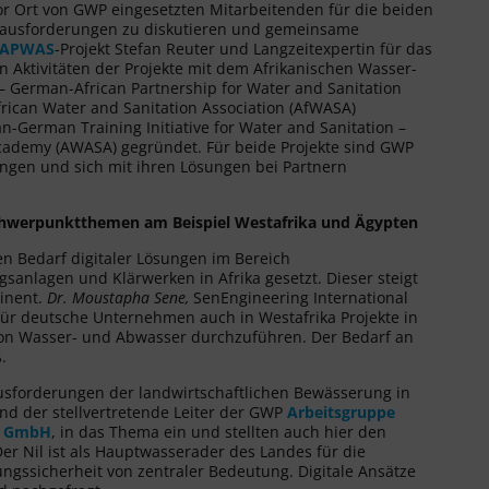
r Ort von GWP eingesetzten Mitarbeitenden für die beiden
erausforderungen zu diskutieren und gemeinsame
APWAS
-Projekt Stefan Reuter und Langzeitexpertin für das
n Aktivitäten der Projekte mit dem Afrikanischen Wasser-
German-African Partnership for Water and Sanitation
rican Water and Sanitation Association (AfWASA)
n-German Training Initiative for Water and Sanitation –
cademy (AWASA) gegründet. Für beide Projekte sind GWP
ringen und sich mit ihren Lösungen bei Partnern
Schwerpunktthemen am Beispiel Westafrika und Ägypten
 Bedarf digitaler Lösungen im Bereich
nlagen und Klärwerken in Afrika gesetzt. Dieser steigt
tinent.
Dr. Moustapha Sene,
SenEngineering International
 für deutsche Unternehmen auch in Westafrika Projekte in
von Wasser- und Abwasser durchzuführen. Der Bedarf an
.
ausforderungen der landwirtschaftlichen Bewässerung in
und der stellvertretende Leiter der GWP
Arbeitsgruppe
rt GmbH
, in das Thema ein und stellten auch hier den
er Nil ist als Hauptwasserader des Landes für die
gssicherheit von zentraler Bedeutung. Digitale Ansätze