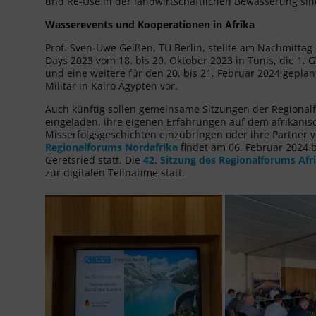
und Re-Use in der landwirtschaftlichen Bewässerung sin
Wasserevents und Kooperationen in Afrika
Prof. Sven-Uwe Geißen, TU Berlin, stellte am Nachmittag
Days 2023 vom 18. bis 20. Oktober 2023 in Tunis, die 1
und eine weitere für den 20. bis 21. Februar 2024 gep
Militär in Kairo Ägypten vor.
Auch künftig sollen gemeinsame Sitzungen der Regionalfo
eingeladen, ihre eigenen Erfahrungen auf dem afrikanisc
Misserfolgsgeschichten einzubringen oder ihre Partner v
Regionalforums Nordafrika
findet am 06. Februar 2024
Geretsried statt. Die
42. Sitzung des Regionalforums Afr
zur digitalen Teilnahme statt.