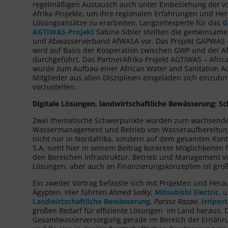
regelmäßigen Austausch auch unter Einbeziehung der vo
Afrika-Projekte, um ihre regionalen Erfahrungen und H
Lösungsansätze zu erarbeiten. Langzeitexperte für das
G
AGTIWAS-Projekt
Sabine Sibler stellten die gemeinsame
und Abwasserverband AfWASA vor. Das Projekt GAPWAS – 
wird auf Basis der Kooperation zwischen GWP und der Af
durchgeführt. Das PartnerAfrika-Projekt AGTIWAS – Africa
wurde zum Aufbau einer African Water and Sanitation A
Mitglieder aus allen Disziplinen eingeladen sich einzub
vorzustellen.
Digitale Lösungen, landwirtschaftliche Bewässerung: 
Zwei thematische Schwerpunkte wurden zum wachsenden
Wassermanagement und Betrieb von Wasseraufbereitungsa
nicht nur in Nordafrika, sondern auf dem gesamten Kon
S.A, sieht hier in seinem Beitrag konkrete Möglichkeiten
den Bereichen Infrastruktur, Betrieb und Management 
Lösungen, aber auch an Finanzierungskonzepten ist groß
Ein zweiter Vortrag befasste sich mit Projekten und Her
Ägypten. Hier führten
Ahmed Sedky
,
Mitsubishi Electric
, 
Landwirtschaftliche Bewässerung
,
Parssa Razavi,
Irripo
großen Bedarf für effiziente Lösungen im Land heraus. D
Gesamtwasserversorgung gerade im Bereich der Ernährun