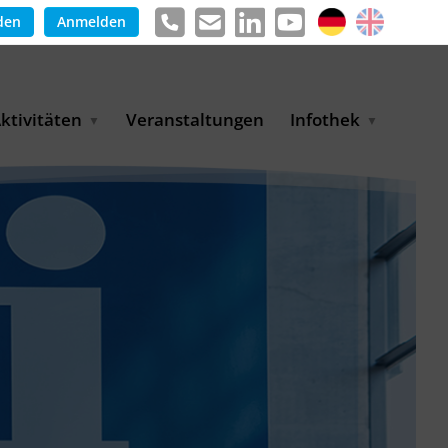
den
Anmelden
ktivitäten
Veranstaltungen
Infothek
g
arkterschließungsprogramm
Meldungen &
ür KMU
Informationen
tschaft
uslandsmessen
Positionen
e
ASANet | Vernetzungs-
Publikationen
nd Transferprojekt
Pressemitteilungen
ienz
etreiberpartnerschaften
artnerschaftsprojekte
WP-Days
LUE PLANET Berlin Water
ialogues
MUKN-Exportinitiative
mweltschutz