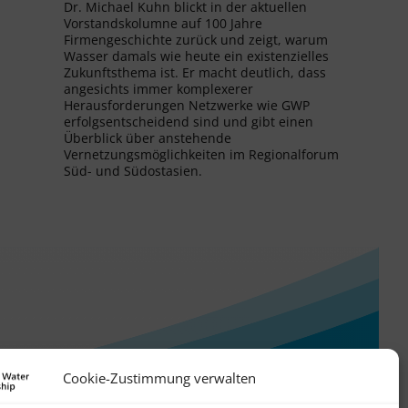
Dr. Michael Kuhn blickt in der aktuellen
Vorstandskolumne auf 100 Jahre
Firmengeschichte zurück und zeigt, warum
Wasser damals wie heute ein existenzielles
Zukunftsthema ist. Er macht deutlich, dass
angesichts immer komplexerer
Herausforderungen Netzwerke wie GWP
erfolgsentscheidend sind und gibt einen
Überblick über anstehende
Vernetzungsmöglichkeiten im Regionalforum
Süd- und Südostasien.
Cookie-Zustimmung verwalten