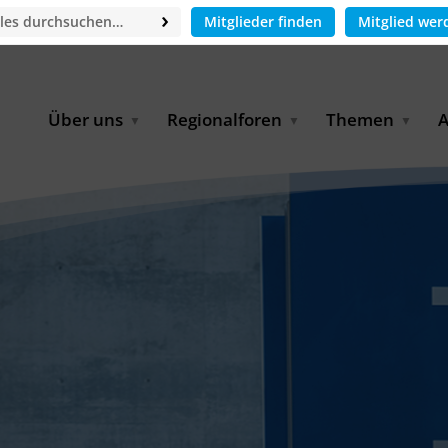
Mitglieder finden
Mitglied wer
Über uns
Regionalforen
Themen
A
GWP-Netzwerk
Afrika
Betrieb und Bildun
M
f
Der Vorstand
EECCA
Industriewasserwir
A
Geschäftsstelle
Europa
Landwirtschaftlich
Bewässerung und
W
Wiederverwendung
u
Partner & Kooperationen
Lateinamerika
Virtual Index of Members
Urbane Wasserresil
B
Mitglieder
Middle East
Wasser und Energie
P
Karriere
Nordafrika
Digital Water
G
Kontakt
Ostasien
Wasserstoff
B
Süd- & Südostasien
D
B
U