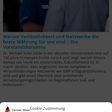
Warum Verlässlichkeit und Netzwerke die
beste Währung für uns sind | Die
Vorstandskolumne
Dr. Michael Kuhn blickt in der aktuellen Vorstandskolumne auf
100 Jahre Firmengeschichte zurück und zeigt, warum Wasser
damals wie heute ein existenzielles Zukunftsthema ist. Er
macht deutlich, dass angesichts immer komplexerer
Herausforderungen Netzwerke wie GWP erfolgsentscheidend
sind und gibt einen Überblick über anstehende
Vernetzungsmöglichkeiten im Regionalforum Süd- und
Südostasien.
Cookie-Zustimmung