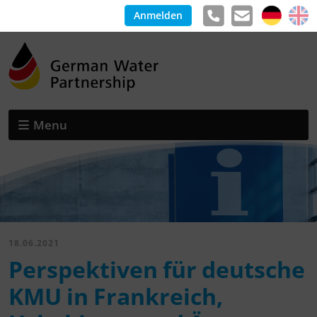
Anmelden
Menu
18.06.2021
Perspektiven für deutsche
KMU in Frankreich,