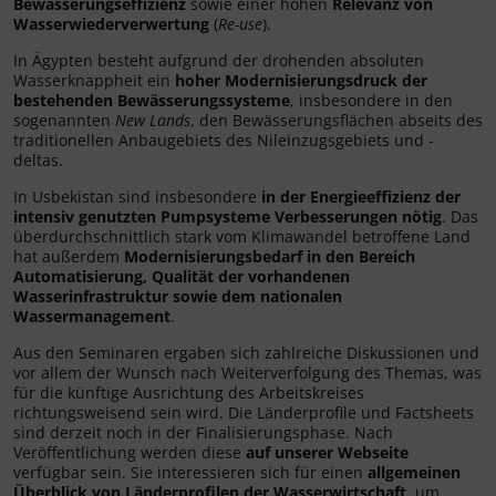
Bewässerungseffizienz
sowie einer hohen
Relevanz von
Wasserwiederverwertung
(
Re-use
).
In Ägypten besteht aufgrund der drohenden absoluten
Wasserknappheit ein
hoher Modernisierungsdruck der
bestehenden Bewässerungssysteme
, insbesondere in den
sogenannten
New Lands
, den Bewässerungsflächen abseits des
traditionellen Anbaugebiets des Nileinzugsgebiets und -
deltas.
In Usbekistan sind insbesondere
in der Energieeffizienz der
intensiv genutzten Pumpsysteme Verbesserungen nötig
. Das
überdurchschnittlich stark vom Klimawandel betroffene Land
hat außerdem
Modernisierungsbedarf in den Bereich
Automatisierung, Qualität der vorhandenen
Wasserinfrastruktur sowie dem nationalen
Wassermanagement
.
Aus den Seminaren ergaben sich zahlreiche Diskussionen und
vor allem der Wunsch nach Weiterverfolgung des Themas, was
für die künftige Ausrichtung des Arbeitskreises
richtungsweisend sein wird. Die Länderprofile und Factsheets
sind derzeit noch in der Finalisierungsphase. Nach
Veröffentlichung werden diese
auf unserer Webseite
verfügbar sein. Sie interessieren sich für einen
allgemeinen
Überblick von Länderprofilen der Wasserwirtschaft
, um