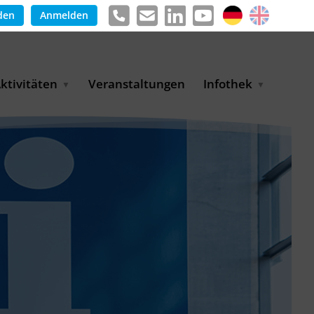
den
Anmelden
ktivitäten
Veranstaltungen
Infothek
g
arkterschließungsprogramm
Meldungen &
ür KMU
Informationen
tschaft
uslandsmessen
Positionen
e
ASANet | Vernetzungs-
Publikationen
nd Transferprojekt
Pressemitteilungen
ienz
etreiberpartnerschaften
artnerschaftsprojekte
WP-Days
LUE PLANET Berlin Water
ialogues
MUKN-Exportinitiative
mweltschutz