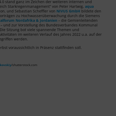
4.0 stand ganz im Zeichen der weiteren internen und
ereich Starkregenmanagement“ von Peter Hartwig,
aqua
ion, und Sebastian Scheffler von
NIVUS GmbH
bildete den
en Vorträgen zu Hochwasserüberwachung durch die Siemens
alforum Nordafrika & Jordanien
– die Gemienleitenden
t – und zur Vorstellung des Bundesverbandes Kommunal
. Die Sitzung bot viele spannende Themen und
tivitäten im weiteren Verlauf des Jahres 2022 u.a. auf der
egriffen werden.
bst voraussichtlich in Präsenz stattfinden soll.
kovskiy
/shutterstock.com