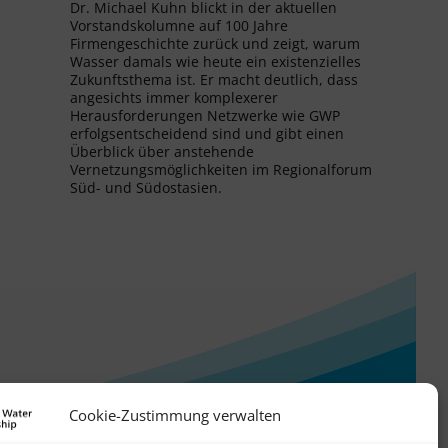
Dr. Michael Kuhn blickt in der aktuellen
Vorstandskolumne auf 100 Jahre
Firmengeschichte zurück und zeigt, warum
Wasser damals wie heute ein existenzielles
Zukunftsthema ist. Er macht deutlich, dass
angesichts immer komplexerer
Herausforderungen Netzwerke wie GWP
erfolgsentscheidend sind und gibt einen
Überblick über anstehende
Vernetzungsmöglichkeiten im Regionalforum
Süd- und Südostasien.
Cookie-Zustimmung verwalten