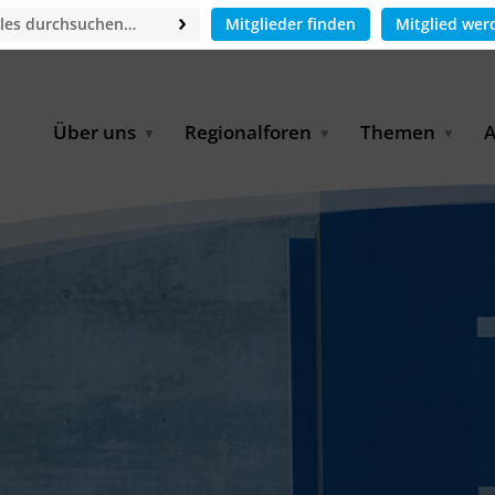
Mitglieder finden
Mitglied wer
Über uns
Regionalforen
Themen
A
GWP-Netzwerk
Afrika
Betrieb und Bildun
M
f
Der Vorstand
EECCA
Industriewasserwir
A
Geschäftsstelle
Europa
Landwirtschaftlich
Bewässerung und
W
Wiederverwendung
u
Partner & Kooperationen
Lateinamerika
Virtual Index of Members
Urbane Wasserresil
B
Mitglieder
Middle East
Wasser und Energie
P
Karriere
Nordafrika
Digital Water
G
Kontakt
Ostasien
Wasserstoff
B
Süd- & Südostasien
D
B
U