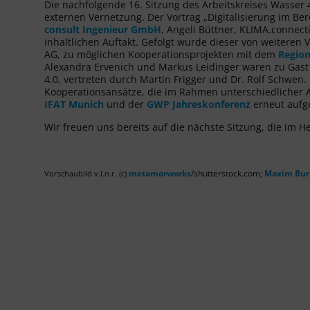
Die nachfolgende 16. Sitzung des Arbeitskreises Wasser 
externen Vernetzung. Der Vortrag „Digitalisierung im B
consult Ingenieur GmbH
, Angeli Büttner, KLIMA.connect
inhaltlichen Auftakt. Gefolgt wurde dieser von weiter
AG, zu möglichen Kooperationsprojekten mit dem
Region
Alexandra Ervenich und Markus Leidinger waren zu Gas
4.0, vertreten durch Martin Frigger und Dr. Rolf Schwen
Kooperationsansätze, die im Rahmen unterschiedlicher Ak
IFAT Munich
und der
GWP Jahreskonferenz
erneut aufg
Wir freuen uns bereits auf die nächste Sitzung, die im Her
metamorworks
/shutterstock.com;
Maxim Bur
Vorschaubild v.l.n.r. (c)