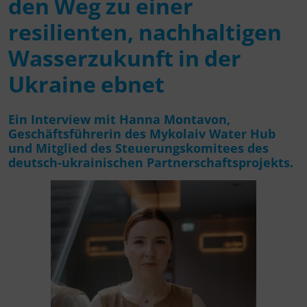
den Weg zu einer
resilienten, nachhaltigen
Wasserzukunft in der
Ukraine ebnet
Ein Interview mit Hanna Montavon,
Geschäftsführerin des Mykolaiv Water Hub
und Mitglied des Steuerungskomitees des
deutsch-ukrainischen Partnerschaftsprojekts.