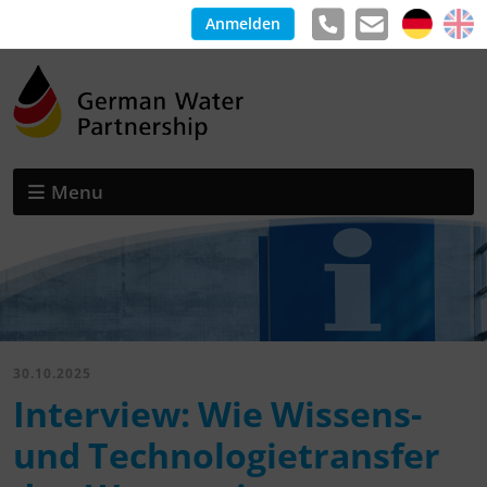
Anmelden
Menu
30.10.2025
Interview: Wie Wissens-
und Technologietransfer