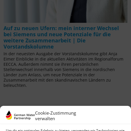
Auf zu neuen Ufern: mein interner Wechsel
bei Siemens und neue Potenziale für die
weitere Zusammenarbeit | Die
Vorstandskolumne
In der neuesten Ausgabe der Vorstandskolumne gibt Anja
Eimer Einblicke in die aktuellen Aktivitäten im Regionalforum
EECCA. Außerdem nimmt sie ihren persönlichen
Stellenwechsel innerhalb von Siemens in die nordischen
Länder zum Anlass, um neue Potenziale in der
Zusammenarbeit mit den skandinavischen Ländern zu
beleuchten.
Cookie-Zustimmung
verwalten
Um dir ein optimales Erlebnis zu bieten, verwenden wir Technologien wie