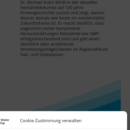
Dr. Michael Kuhn blickt in der aktuellen
Vorstandskolumne auf 100 Jahre
Firmengeschichte zurück und zeigt, warum
Wasser damals wie heute ein existenzielles
Zukunftsthema ist. Er macht deutlich, dass
angesichts immer komplexerer
Herausforderungen Netzwerke wie GWP
erfolgsentscheidend sind und gibt einen
Überblick über anstehende
Vernetzungsmöglichkeiten im Regionalforum
Süd- und Südostasien.
Cookie-Zustimmung verwalten