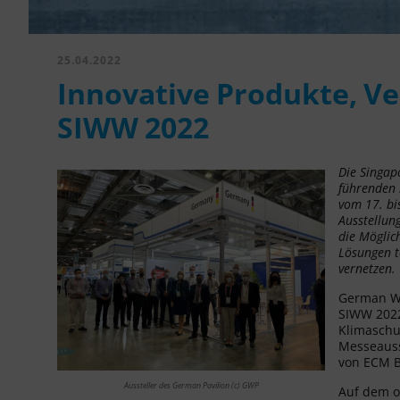
25.04.2022
Innovative Produkte, Ve
SIWW 2022
Die Singap
führenden 
vom 17. bi
Ausstellun
die Möglic
Lösungen t
vernetzen.
German Wa
SIWW 2022
Klimaschu
Messeauss
von ECM B
Aussteller des German Pavilion (c) GWP
Auf dem of