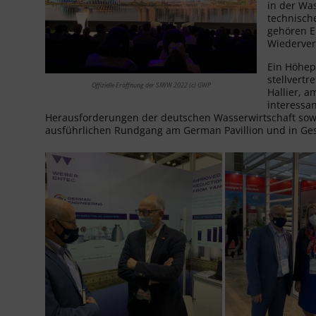
in der Wa
technische
gehören E
Wiederver
Ein Höhep
stellvertr
Offizielle Eröffnung der SIWW 2022 (c) GWP
Hallier, a
interessa
Herausforderungen der deutschen Wasserwirtschaft sow
ausführlichen Rundgang am German Pavillion und in Ges