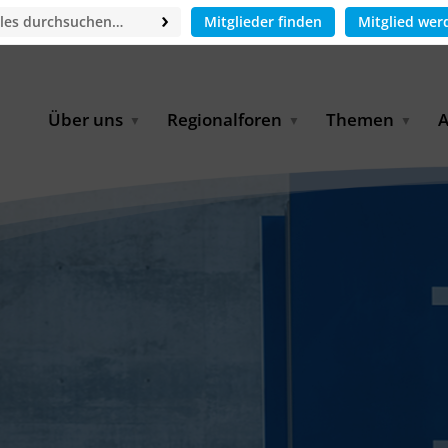
Mitglieder finden
Mitglied wer
Über uns
Regionalforen
Themen
A
GWP-Netzwerk
Afrika
Betrieb und Bildun
M
f
Der Vorstand
EECCA
Industriewasserwir
A
Geschäftsstelle
Europa
Landwirtschaftlich
Bewässerung und
W
Wiederverwendung
u
Partner & Kooperationen
Lateinamerika
Virtual Index of Members
Urbane Wasserresil
B
Mitglieder
Middle East
Wasser und Energie
P
Karriere
Nordafrika
Digital Water
G
Kontakt
Ostasien
Wasserstoff
B
Süd- & Südostasien
D
B
U