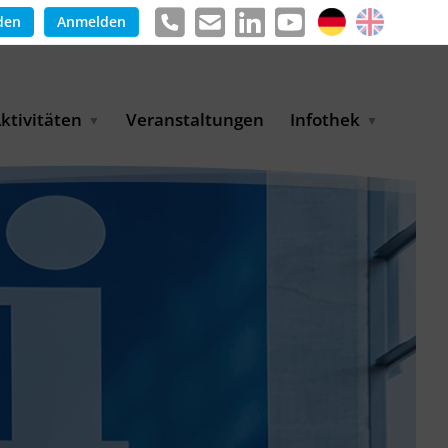
den
Anmelden
ktivitäten
Veranstaltungen
Infothek
g
arkterschließungsprogramm
Meldungen &
ür KMU
Informationen
tschaft
uslandsmessen
Positionen
e
ASANet | Vernetzungs-
Publikationen
nd Transferprojekt
Pressemitteilungen
ienz
etreiberpartnerschaften
artnerschaftsprojekte
WP-Days
LUE PLANET Berlin Water
ialogues
MUKN-Exportinitiative
mweltschutz