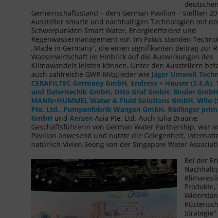
deutsche
Gemeinschaftsstand – dem German Pavilion – stellten 20
Aussteller smarte und nachhaltigen Technologien mit de
Schwerpunkten Smart Water, Energieeffizienz und
Regenwassermanagement vor. Im Fokus standen Techno
„Made in Germany“, die einen signifikanten Beitrag zur R
Wasserwirtschaft im Hinblick auf die Auswirkungen des
Klimawandels leisten können. Unter den Ausstellern bef
auch zahlreiche GWP-Mitglieder wie
Jäger Umwelt Tech
CERAFILTEC Germany GmbH
,
Endress + Hauser (S.E.A)
,
und Datentechik GmbH
,
Otto Graf GmbH
,
Binder Gmb
MANN+HUMMEL Water & Fluid Solutions GmbH
,
Wilo (
Pte. Ltd.
,
Pumpenfabrik Wangen GmbH
,
Rädlinger prim
GmbH
und
Aerzen
Asia Pte. Ltd. Auch Julia Braune,
Geschäftsführerin von German Water Partnership, war 
Pavillon anwesend und nutzte die Gelegenheit, interna
natürlich Vivien Seong von der Singapore Water Associati
Bei der E
Nachhalti
Klimaresil
Produkte, 
Widerstan
Küstensch
Strategie“