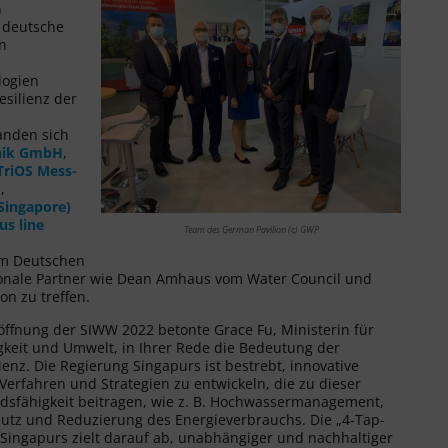
n
 deutsche
n
logien
esilienz der
anden sich
nik GmbH
,
TriOS Mess-
H
,
Singapore)
us line
Team des German Pavilion (c) GWP
am Deutschen
tionale Partner wie Dean Amhaus vom Water Council und
on zu treffen.
röffnung der SIWW 2022 betonte Grace Fu, Ministerin für
gkeit und Umwelt, in Ihrer Rede die Bedeutung der
ienz. Die Regierung Singapurs ist bestrebt, innovative
Verfahren und Strategien zu entwickeln, die zu dieser
dsfähigkeit beitragen, wie z. B. Hochwassermanagement,
utz und Reduzierung des Energieverbrauchs. Die „4-Tap-
 Singapurs zielt darauf ab, unabhängiger und nachhaltiger