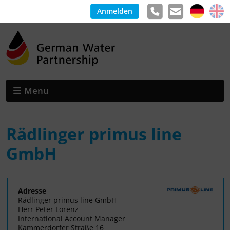
Anmelden
Menu
Rädlinger primus line
GmbH
Adresse
Rädlinger primus line GmbH
Herr Peter Lorenz
International Account Manager
Kammerdorfer Straße 16