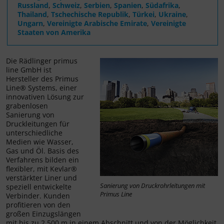
Russland
,
Schweiz
,
Serbien
,
Spanien
,
Südafrika
,
Thailand
,
Tschechische Republik
,
Türkei
,
Ukraine
,
Ungarn
,
Vereinigte Arabische Emirate
,
Vereinigte
Staaten von Amerika
Die Rädlinger primus
line GmbH ist
Hersteller des Primus
Line® Systems, einer
innovativen Lösung zur
grabenlosen
Sanierung von
Druckleitungen für
unterschiedliche
Medien wie Wasser,
Gas und Öl. Basis des
Verfahrens bilden ein
flexibler, mit Kevlar®
verstärkter Liner und
Sanierung von Druckrohrleitungen mit
speziell entwickelte
Primus Line
Verbinder. Kunden
profitieren von den
großen Einzugslängen
mit bis zu 2.500 m in einem Abschnitt und von der Möglichkeit