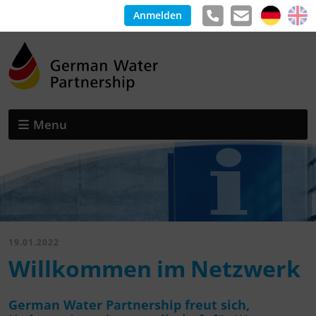
Anmelden
Menu
19.01.2022
Willkommen im Netzwerk
German Water Partnership freut sich,