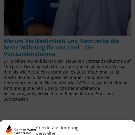
Warum Verlässlichkeit und Netzwerke die
beste Währung für uns sind | Die
Vorstandskolumne
Dr. Michael Kuhn blickt in der aktuellen Vorstandskolumne auf
100 Jahre Firmengeschichte zurück und zeigt, warum Wasser
damals wie heute ein existenzielles Zukunftsthema ist. Er
macht deutlich, dass angesichts immer komplexerer
Herausforderungen Netzwerke wie GWP erfolgsentscheidend
sind und gibt einen Überblick über anstehende
Vernetzungsmöglichkeiten im Regionalforum Süd- und
Südostasien.
Cookie-Zustimmung
verwalten