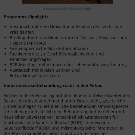
Empfang bei der AHK Côte d’Ivoire © GWP
Programm-Highlights
Austausch mit dem Umweltbeauftragten des ivorischen
Präsidenten
Briefing durch das Ministerium für Wasser, Abwasser und
Hygiene (MINHAS)
Firmenspezifische Marktinformationen
Fachkonferenz zu Geschäftsmöglichkeiten und
Finanzierungsfragen
B2B-Meetings mit Akteuren der Lebensmittelverarbeitung
Austausch mit lokalen Banken und
Entwicklungsfinanzierern
Industriewasserbehandlung rückt in den Fokus
Ein besonderer Fokus lag auf dem lebensmittelverarbeitenden
Sektor, da dieser zunehmend unter Druck steht, gesetzliche
Umweltauflagen zu erfüllen. Die bestehenden Umweltgesetze
schreiben grundsätzlich eine Behandlung industrieller und
häuslicher Abwässer vor, einschließlich Grenzwerten für
biochemischen Sauerstoffbedarf (BOD), chemischen
Sauerstoffbedarf (COD) und mikrobiologische Parameter. In
der Praxis mangelt es jedoch häufig an technischer