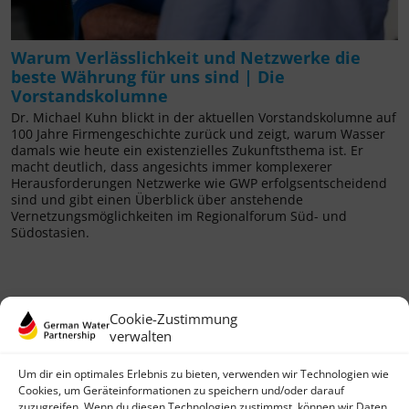
Warum Verlässlichkeit und Netzwerke die
beste Währung für uns sind | Die
Vorstandskolumne
Dr. Michael Kuhn blickt in der aktuellen Vorstandskolumne auf
100 Jahre Firmengeschichte zurück und zeigt, warum Wasser
damals wie heute ein existenzielles Zukunftsthema ist. Er
macht deutlich, dass angesichts immer komplexerer
Herausforderungen Netzwerke wie GWP erfolgsentscheidend
sind und gibt einen Überblick über anstehende
Vernetzungsmöglichkeiten im Regionalforum Süd- und
Südostasien.
Cookie-Zustimmung
verwalten
Um dir ein optimales Erlebnis zu bieten, verwenden wir Technologien wie
Cookies, um Geräteinformationen zu speichern und/oder darauf
zuzugreifen. Wenn du diesen Technologien zustimmst, können wir Daten