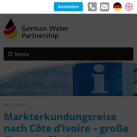
Anmelden
Menu
04.07.2025
Markterkundungsreise
nach Côte d’Ivoire – große