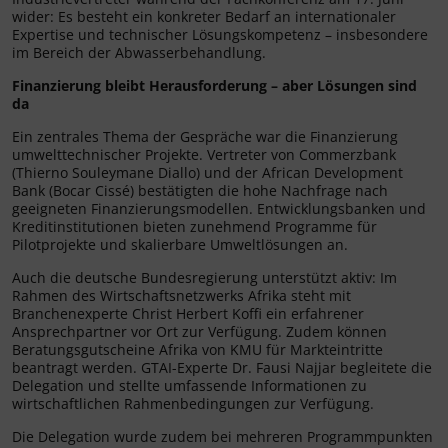
wider: Es besteht ein konkreter Bedarf an internationaler
Expertise und technischer Lösungskompetenz – insbesondere
im Bereich der Abwasserbehandlung.
Finanzierung bleibt Herausforderung – aber Lösungen sind
da
Ein zentrales Thema der Gespräche war die Finanzierung
umwelttechnischer Projekte. Vertreter von Commerzbank
(Thierno Souleymane Diallo) und der African Development
Bank (Bocar Cissé) bestätigten die hohe Nachfrage nach
geeigneten Finanzierungsmodellen. Entwicklungsbanken und
Kreditinstitutionen bieten zunehmend Programme für
Pilotprojekte und skalierbare Umweltlösungen an.
Auch die deutsche Bundesregierung unterstützt aktiv: Im
Rahmen des Wirtschaftsnetzwerks Afrika steht mit
Branchenexperte Christ Herbert Koffi ein erfahrener
Ansprechpartner vor Ort zur Verfügung. Zudem können
Beratungsgutscheine Afrika von KMU für Markteintritte
beantragt werden. GTAI-Experte Dr. Fausi Najjar begleitete die
Delegation und stellte umfassende Informationen zu
wirtschaftlichen Rahmenbedingungen zur Verfügung.
Die Delegation wurde zudem bei mehreren Programmpunkten