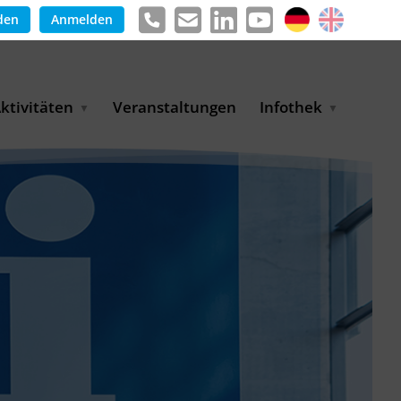
den
Anmelden
ktivitäten
Veranstaltungen
Infothek
g
arkterschließungsprogramm
Meldungen &
ür KMU
Informationen
tschaft
uslandsmessen
Positionen
e
ASANet | Vernetzungs-
Publikationen
nd Transferprojekt
Pressemitteilungen
ienz
etreiberpartnerschaften
artnerschaftsprojekte
WP-Days
LUE PLANET Berlin Water
ialogues
MUKN-Exportinitiative
mweltschutz