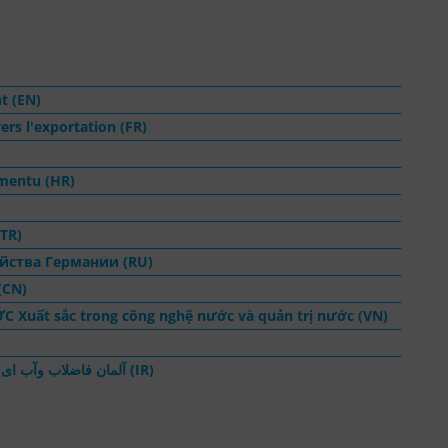
t (EN)
ers l'exportation (FR)
mentu (HR)
(TR)
йства Германии (RU)
CN)
uất sắc trong công nghệ nước và quản trị nước (VN)
» آلمان فاضلاب وآب ای به تخصص دروازه فاضلاب و آب يريت هل و آوری درفن جرتری (IR)