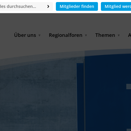
Mitglieder finden
Mitglied wer
Über uns
Regionalforen
Themen
A
GWP-Netzwerk
Afrika
Betrieb und Bildun
M
f
Der Vorstand
EECCA
Industriewasserwir
A
Geschäftsstelle
Europa
Landwirtschaftlich
Bewässerung und
W
Wiederverwendung
u
Partner & Kooperationen
Lateinamerika
Virtual Index of Members
Urbane Wasserresil
B
Mitglieder
Middle East
Wasser und Energie
P
Karriere
Nordafrika
Digital Water
G
Kontakt
Ostasien
Wasserstoff
B
Süd- & Südostasien
D
B
U