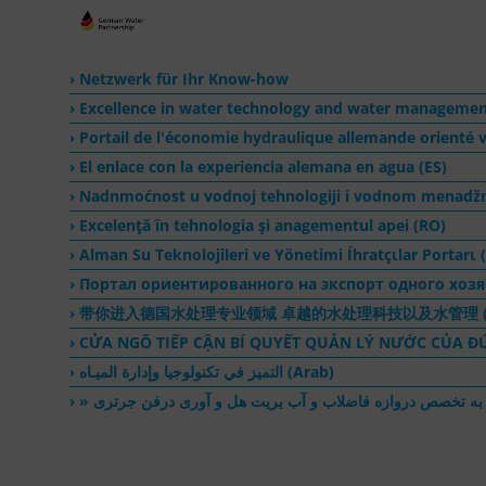
Netzwerk für Ihr Know-how
Excellence in water technology and water managemen
Portail de l'économie hydraulique allemande orienté v
El enlace con la experiencia alemana en agua (ES)
Nadnmoćnost u vodnoj tehnologiji i vodnom menadž
Excelenţă în tehnologia şi anagementul apei (RO)
Alman Su Teknolojileri ve Yönetimi Íhratçιlar Portarι 
Портал ориентированного на экспорт одного хозя
带你进入德国水处理专业领域 卓越的水处理科技以及水管理 (
CỬA NGÕ TIẾP CẬN BÍ QUYẾT QUẢN LÝ NƯỚC CỦA ĐỨC X
التميز في تكنولوجيا وإدارة الميـاه (Arab)