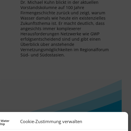
Dr. Michael Kuhn blickt in der aktuellen
Vorstandskolumne auf 100 Jahre
Firmengeschichte zurück und zeigt, warum
Wasser damals wie heute ein existenzielles
Zukunftsthema ist. Er macht deutlich, dass
angesichts immer komplexerer
Herausforderungen Netzwerke wie GWP
erfolgsentscheidend sind und gibt einen
Überblick über anstehende
Vernetzungsmöglichkeiten im Regionalforum
Süd- und Südostasien.
Cookie-Zustimmung verwalten