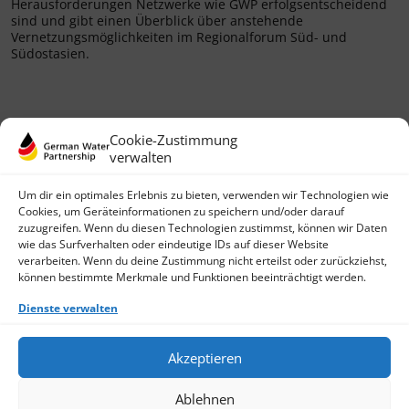
Herausforderungen Netzwerke wie GWP erfolgsentscheidend
sind und gibt einen Überblick über anstehende
Vernetzungsmöglichkeiten im Regionalforum Süd- und
Südostasien.
Cookie-Zustimmung
verwalten
Um dir ein optimales Erlebnis zu bieten, verwenden wir Technologien wie
Cookies, um Geräteinformationen zu speichern und/oder darauf
zuzugreifen. Wenn du diesen Technologien zustimmst, können wir Daten
wie das Surfverhalten oder eindeutige IDs auf dieser Website
German Water Partnership e.V.
verarbeiten. Wenn du deine Zustimmung nicht erteilst oder zurückziehst,
Invalidenstraße 91
können bestimmte Merkmale und Funktionen beeinträchtigt werden.
D-10115 Berlin
+49 (0)30 3988722 0
Dienste verwalten
Kontakt
Login
Akzeptieren
Datenschutz
Impressum
Ablehnen
Finden Sie ein Mitglied