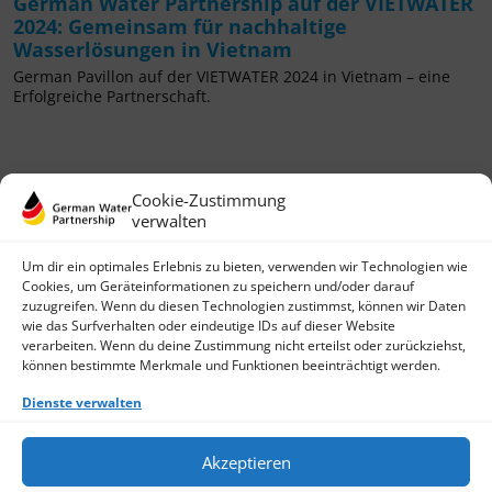
German Water Partnership auf der VIETWATER
2024: Gemeinsam für nachhaltige
Wasserlösungen in Vietnam
German Pavillon auf der VIETWATER 2024 in Vietnam – eine
Erfolgreiche Partnerschaft.
Cookie-Zustimmung
verwalten
Um dir ein optimales Erlebnis zu bieten, verwenden wir Technologien wie
Cookies, um Geräteinformationen zu speichern und/oder darauf
zuzugreifen. Wenn du diesen Technologien zustimmst, können wir Daten
wie das Surfverhalten oder eindeutige IDs auf dieser Website
German Water Partnership e.V.
verarbeiten. Wenn du deine Zustimmung nicht erteilst oder zurückziehst,
Invalidenstraße 91
können bestimmte Merkmale und Funktionen beeinträchtigt werden.
D-10115 Berlin
+49 (0)30 3988722 0
Dienste verwalten
Kontakt
Login
Akzeptieren
Datenschutz
Impressum