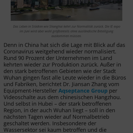
Das Leben in Städten wie Shanghai kehrt zur Normalität zurück. Die IE expo
im Juni wird aber wohl größtenteils ohne ausländische Beteiligung
auskommen müssen.
Denn in China hat sich die Lage mit Blick auf das
Coronavirus weitgehend wieder normalisiert.
Rund 90 Prozent der Unternehmen im Land
kehrten wieder zur Produktion zurück. Außer in
den stark betroffenen Gebieten wie der Stadt
Wuhan gingen fast alle Leute wieder in die Büros
und Fabriken, berichtet Dr. Jiansan Zhang vom
Equipment-Hersteller
Aqseptance Group
per
Videoschalte aus dem chinesischen Hangzhou.
Und selbst in Hubei – der stark betroffenen
Region, in der auch Wuhan liegt – soll in den
nächsten Tagen wieder auf Normalbetrieb
geschaltet werden. Insbesondere der
Wassersektor sei kaum betroffen und die