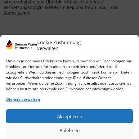
sind und gibt einen Überblick über anstehende
Vernetzungsmöglichkeiten im Regionalforum Süd- und
Südostasien.
Cookie-Zustimmung
verwalten
Um dir ein optimales Erlebnis zu bieten, verwenden wir Technologien wie
Cookies, um Geräteinformationen zu speichern und/oder darauf
zuzugreifen. Wenn du diesen Technologien zustimmst, können wir Daten
wie das Surfverhalten oder eindeutige IDs auf dieser Website
German Water Partnership e.V.
verarbeiten. Wenn du deine Zustimmung nicht erteilst oder zurückziehst,
Invalidenstraße 91
können bestimmte Merkmale und Funktionen beeinträchtigt werden.
D-10115 Berlin
+49 (0)30 3988722 0
Dienste verwalten
Kontakt
Login
Akzeptieren
Datenschutz
Impressum
Ablehnen
Finden Sie ein Mitglied
Werden Sie jetzt Mitglied