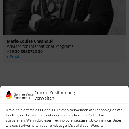
Marie-Louise Chagnaud
Advisor for International Programs
+49 30 3988722 30
Email
Cookie-Zustimmung
verwalten
Um dir ein optimales Erlebnis zu bieten, verwenden wir Technologien wie
Cookies, um Geräteinformationen zu speichern und/oder darauf
zuzugreifen. Wenn du diesen Technologien zustimmst, können wir Daten
German Water Partnership e.V.
wie das Surfverhalten oder eindeutige IDs auf dieser Website
Invalidenstraße 91