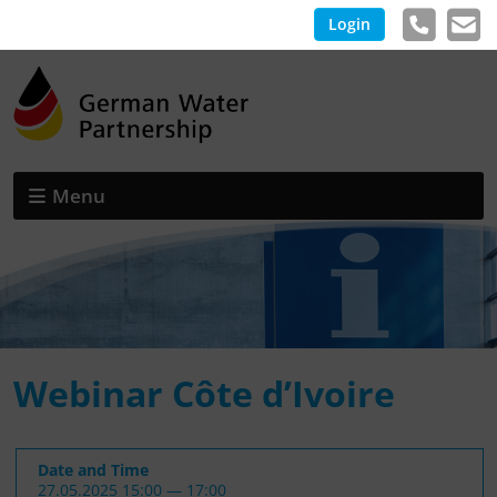
Login
Menu
Webinar Côte d’Ivoire
Date and Time
27.05.2025 15:00 — 17:00