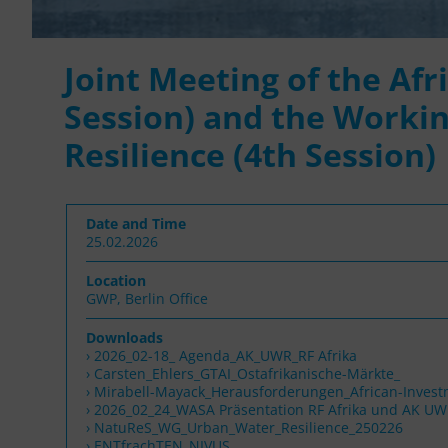
Joint Meeting of the Afr
Session) and the Worki
Resilience (4th Session)
Date and Time
25.02.2026
Location
GWP, Berlin Office
Downloads
2026_02-18_ Agenda_AK_UWR_RF Afrika
Carsten_Ehlers_GTAI_Ostafrikanische-Märkte_
Mirabell-Mayack_Herausforderungen_African-Inves
2026_02_24_WASA Präsentation RF Afrika und AK U
NatuReS_WG_Urban_Water_Resilience_250226
ENTfrachTEN_NIVUS