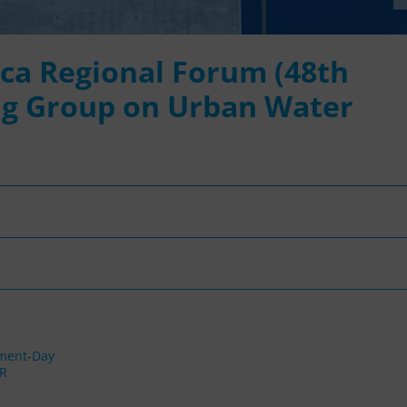
ica Regional Forum (48th
ng Group on Urban Water
tment-Day
WR