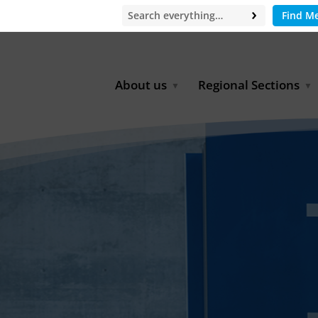
Find M
About us
Regional Sections
Board of Directors
Africa
Office
East Asia
Partners
EECCA
Europe
Latin America
North Africa
North America
Middle East
South & Southeast Asia