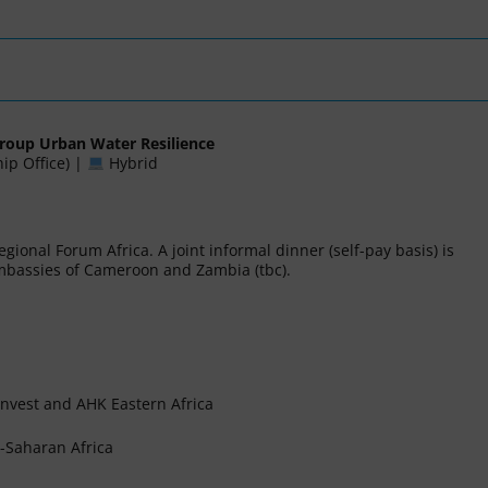
Group Urban Water Resilience
hip
Office) |
Hybrid
gional Forum Africa. A joint informal dinner (self-pay basis) is
Embassies of Cameroon and Zambia (tbc).
nvest
and
AHK Eastern Africa
-Saharan Africa