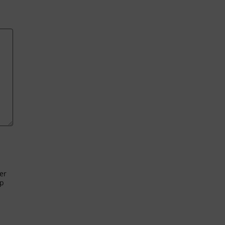
er
ip