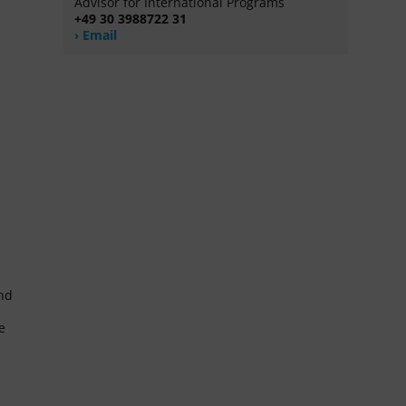
Advisor for International Programs
+49 30 3988722 31
Email
and
e