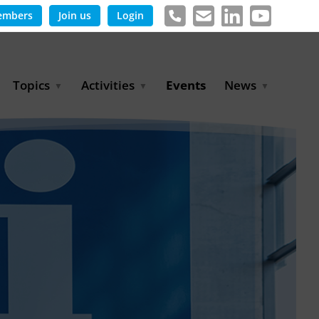
embers
Join us
Login
Topics
Activities
Events
News
Agricultural Irrigation and
Project Partnerships
News & Information
Reuse
BLUE PLANET Berlin Water
Publications
Hydrogen
Dialogues
Press releases
Industrial Water
Export Initiative
Management
Environmental Protection
(BMUKN)
Operation and Capacity
Development
GWP-Days
Urban Water Resilience
International Market
Development
Digital Water
Sustainable Utility
Partnerships
Water and Energy
Trade Fairs