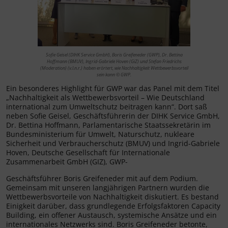
Sofie Geisel (DIHK Service GmbH), Boris Greifeneder (GWP), Dr. Bettina
Hoffmann (BMUV), Ingrid-Gabriele Hoven (GiZ) und Stefan Friedrichs
(Moderation) (v.l.n.r.) haben erörtert, wie Nachhaltigkeit Wettbewerbsvorteil
sein kann © GWP.
Ein besonderes Highlight für GWP war das Panel mit dem Titel
„Nachhaltigkeit als Wettbewerbsvorteil – Wie Deutschland
international zum Umweltschutz beitragen kann“. Dort saß
neben Sofie Geisel, Geschäftsführerin der DIHK Service GmbH,
Dr. Bettina Hoffmann, Parlamentarische Staatssekretärin im
Bundesministerium für Umwelt, Naturschutz, nukleare
Sicherheit und Verbraucherschutz (BMUV) und Ingrid-Gabriele
Hoven, Deutsche Gesellschaft für Internationale
Zusammenarbeit GmbH (GIZ), GWP-
Geschäftsführer Boris Greifeneder mit auf dem Podium.
Gemeinsam mit unseren langjährigen Partnern wurden die
Wettbewerbsvorteile von Nachhaltigkeit diskutiert. Es bestand
Einigkeit darüber, dass grundlegende Erfolgsfaktoren Capacity
Building, ein offener Austausch, systemische Ansätze und ein
internationales Netzwerks sind. Boris Greifeneder betonte,