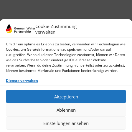
Cookie-Zustimmung
verwalten
Um dir ein optimales Erlebnis zu bieten, verwenden wir Technologien wie
Cookies, um Geräteinformationen zu speichern und/oder darauf
zuzugreifen. Wenn du diesen Technologien zustimmst, können wir Daten
wie das Surfverhalten oder eindeutige IDs auf dieser Website
German Water Partnership e.V.
verarbeiten. Wenn du deine Zustimmung nicht erteilst oder zurückziehst,
Invalidenstraße 91
können bestimmte Merkmale und Funktionen beeinträchtigt werden.
D-10115 Berlin
+49 (0)30 3988722 0
Dienste verwalten
Kontakt
Login
Akzeptieren
Datenschutz
Impressum
Ablehnen
Finden Sie ein Mitglied
Werden Sie jetzt Mitglied
Cookie-Richtlinie (EU)
Einstellungen ansehen