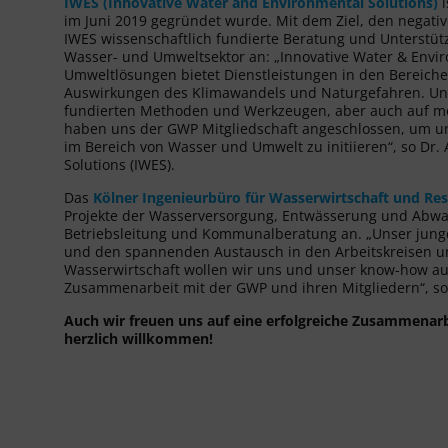
IWES (Innovative Water and Environmental Solutions)
i
im Juni 2019 gegründet wurde. Mit dem Ziel, den negati
IWES wissenschaftlich fundierte Beratung und Unterstüt
Wasser- und Umweltsektor an: „Innovative Water & Envir
Umweltlösungen bietet Dienstleistungen in den Berei
Auswirkungen des Klimawandels und Naturgefahren. Unse
fundierten Methoden und Werkzeugen, aber auch auf mo
haben uns der GWP Mitgliedschaft angeschlossen, um un
im Bereich von Wasser und Umwelt zu initiieren“, so Dr.
Solutions (IWES).
Das
Kölner Ingenieurbüro für Wasserwirtschaft und 
Projekte der Wasserversorgung, Entwässerung und Abwas
Betriebsleitung und Kommunalberatung an. „Unser junge
und den spannenden Austausch in den Arbeitskreisen u
Wasserwirtschaft wollen wir uns und unser know-how au
Zusammenarbeit mit der GWP und ihren Mitgliedern“, so
Auch wir freuen uns auf eine erfolgreiche Zusammenar
herzlich willkommen!