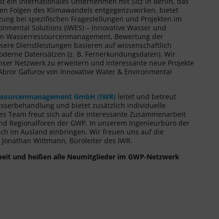
st ein internationales Unternehmen mit Sitz in Berlin, das
ven Folgen des Klimawandels entgegenzuwirken, bietet
zung bei spezifischen Fragestellungen und Projekten im
onmental Solutions (IWES) – Innovative Wasser und
chen Wasserressourcenmanagement, Bewertung der
re Dienstleistungen basieren auf wissenschaftlich
derne Datensätzen (z. B. Fernerkundungsdaten). Wir
ser Netzwerk zu erweitern und interessante neue Projekte
 Abror Gafurov von Innovative Water & Environmental
Ressourcenmanagement GmbH (IWR)
leitet und betreut
serbehandlung und bietet zusätzlich individuelle
s Team freut sich auf die interessante Zusammenarbeit
nd Regionalforen der GWP. In unserem Ingenieurbüro der
ch im Ausland einbringen. Wir freuen uns auf die
 Jonathan Wittmann, Büroleiter des IWR.
beit und heißen alle Neumitglieder im GWP-Netzwerk