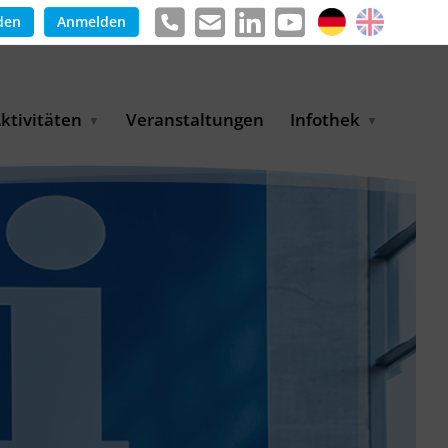
den
Anmelden
ktivitäten
Veranstaltungen
Infothek
g
arkterschließungsprogramm
Meldungen &
ür KMU
Informationen
tschaft
uslandsmessen
Positionen
e
ASANet | Vernetzungs-
Publikationen
nd Transferprojekt
Pressemitteilungen
ienz
etreiberpartnerschaften
artnerschaftsprojekte
WP-Days
LUE PLANET Berlin Water
ialogues
MUKN-Exportinitiative
mweltschutz