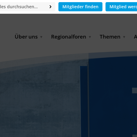
Mitglieder finden
Mitglied wer
Über uns
Regionalforen
Themen
A
GWP-Netzwerk
Afrika
Betrieb und Bildun
M
f
Der Vorstand
EECCA
Industriewasserwir
A
Geschäftsstelle
Europa
Landwirtschaftlich
Bewässerung und
W
Wiederverwendung
u
Partner & Kooperationen
Lateinamerika
Virtual Index of Members
Urbane Wasserresil
B
Mitglieder
Middle East
Wasser und Energie
P
Karriere
Nordafrika
Digital Water
G
Kontakt
Ostasien
Wasserstoff
B
Süd- & Südostasien
D
B
U