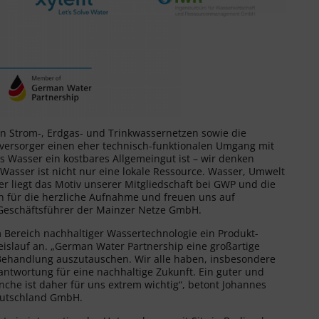
n Strom-, Erdgas- und Trinkwassernetzen sowie die
rversorger einen eher technisch-funktionalen Umgang mit
ss Wasser ein kostbares Allgemeingut ist – wir denken
sser ist nicht nur eine lokale Ressource. Wasser, Umwelt
er liegt das Motiv unserer Mitgliedschaft bei GWP und die
en für die herzliche Aufnahme und freuen uns auf
 Geschäftsführer der Mainzer Netze GmbH.
m Bereich nachhaltiger Wassertechnologie ein Produkt-
eislauf an. „German Water Partnership eine großartige
Behandlung auszutauschen. Wir alle haben, insbesondere
ntwortung für eine nachhaltige Zukunft. Ein guter und
che ist daher für uns extrem wichtig“, betont Johannes
Deutschland GmbH.