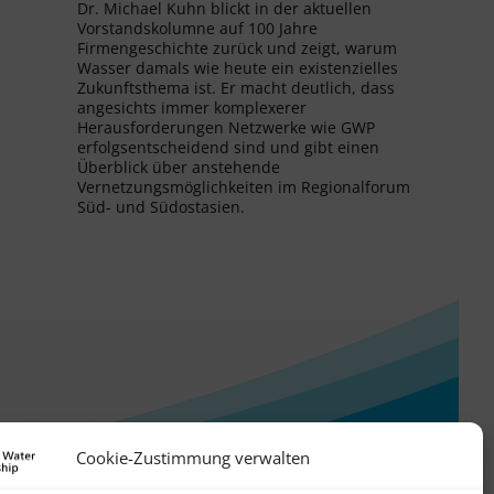
Dr. Michael Kuhn blickt in der aktuellen
Vorstandskolumne auf 100 Jahre
Firmengeschichte zurück und zeigt, warum
Wasser damals wie heute ein existenzielles
Zukunftsthema ist. Er macht deutlich, dass
angesichts immer komplexerer
Herausforderungen Netzwerke wie GWP
erfolgsentscheidend sind und gibt einen
Überblick über anstehende
Vernetzungsmöglichkeiten im Regionalforum
Süd- und Südostasien.
Cookie-Zustimmung verwalten