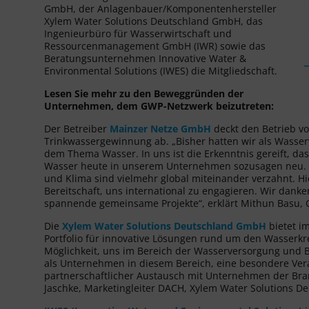
GmbH, der Anlagenbauer/Komponentenhersteller
Xylem Water Solutions Deutschland GmbH, das
Ingenieurbüro für Wasserwirtschaft und
Ressourcenmanagement GmbH (IWR) sowie das
Beratungsunternehmen Innovative Water &
Environmental Solutions (IWES) die Mitgliedschaft.
Lesen Sie mehr zu den Beweggründen der
Unternehmen, dem GWP-Netzwerk beizutreten:
Der Betreiber
Mainzer Netze GmbH
deckt den Betrieb vo
Trinkwassergewinnung ab. „Bisher hatten wir als Wasse
dem Thema Wasser. In uns ist die Erkenntnis gereift, da
Wasser heute in unserem Unternehmen sozusagen neu. Wa
und Klima sind vielmehr global miteinander verzahnt. Hi
Bereitschaft, uns international zu engagieren. Wir dank
spannende gemeinsame Projekte“, erklärt Mithun Basu,
Die
Xylem Water Solutions Deutschland GmbH
bietet i
Portfolio für innovative Lösungen rund um den Wasserkr
Möglichkeit, uns im Bereich der Wasserversorgung und 
als Unternehmen in diesem Bereich, eine besondere Vera
partnerschaftlicher Austausch mit Unternehmen der Bran
Jaschke, Marketingleiter DACH, Xylem Water Solutions 