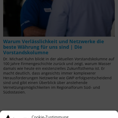
Warum Verlässlichkeit und Netzwerke die
beste Währung für uns sind | Die
Vorstandskolumne
Dr. Michael Kuhn blickt in der aktuellen Vorstandskolumne auf
100 Jahre Firmengeschichte zurück und zeigt, warum Wasser
damals wie heute ein existenzielles Zukunftsthema ist. Er
macht deutlich, dass angesichts immer komplexerer
Herausforderungen Netzwerke wie GWP erfolgsentscheidend
sind und gibt einen Überblick über anstehende
Vernetzungsmöglichkeiten im Regionalforum Süd- und
Südostasien.
Cookie-Zustimmung