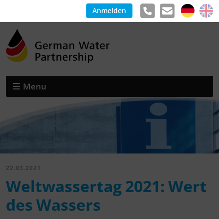
Anmelden
Menu
22.03.2021
Weltwassertag 2021: Wert
des Wassers