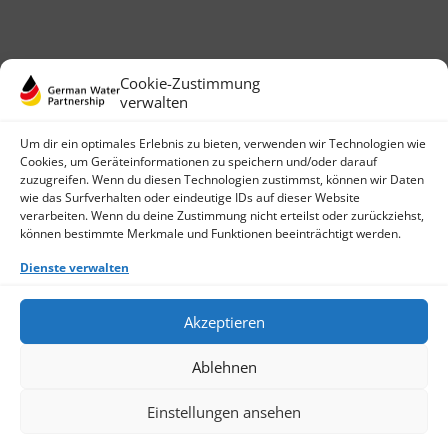
Cookie-Zustimmung
verwalten
Um dir ein optimales Erlebnis zu bieten, verwenden wir Technologien wie
Cookies, um Geräteinformationen zu speichern und/oder darauf
zuzugreifen. Wenn du diesen Technologien zustimmst, können wir Daten
wie das Surfverhalten oder eindeutige IDs auf dieser Website
German Water Partnership e.V.
verarbeiten. Wenn du deine Zustimmung nicht erteilst oder zurückziehst,
Invalidenstraße 91
können bestimmte Merkmale und Funktionen beeinträchtigt werden.
D-10115 Berlin
+49 (0)30 3988722 0
Dienste verwalten
Kontakt
Login
Akzeptieren
Datenschutz
Impressum
Ablehnen
Finden Sie ein Mitglied
Werden Sie jetzt Mitglied
Cookie-Richtlinie (EU)
Einstellungen ansehen
© 2026 German Water Partnership e.V.