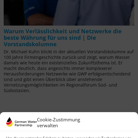
Warum Verlässlichkeit und Netzwerke die
beste Währung für uns sind | Die
Vorstandskolumne
Dr. Michael Kuhn blickt in der aktuellen Vorstandskolumne auf
100 Jahre Firmengeschichte zurück und zeigt, warum Wasser
damals wie heute ein existenzielles Zukunftsthema ist. Er
macht deutlich, dass angesichts immer komplexerer
Herausforderungen Netzwerke wie GWP erfolgsentscheidend
sind und gibt einen Überblick über anstehende
Vernetzungsmöglichkeiten im Regionalforum Süd- und
Südostasien.
Cookie-Zustimmung
verwalten