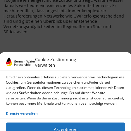
100 Jahre Firmengeschichte zurück und zeigt, warum Wasser
damals wie heute ein existenzielles Zukunftsthema ist. Er
macht deutlich, dass angesichts immer komplexerer
Herausforderungen Netzwerke wie GWP erfolgsentscheidend
sind und gibt einen Überblick über anstehende
Vernetzungsmöglichkeiten im Regionalforum Süd- und
Südostasien.
Cookie-Zustimmung
verwalten
Um dir ein optimales Erlebnis zu bieten, verwenden wir Technologien wie
Cookies, um Geräteinformationen zu speichern und/oder darauf
zuzugreifen. Wenn du diesen Technologien zustimmst, können wir Daten
wie das Surfverhalten oder eindeutige IDs auf dieser Website
German Water Partnership e.V.
verarbeiten. Wenn du deine Zustimmung nicht erteilst oder zurückziehst,
Invalidenstraße 91
können bestimmte Merkmale und Funktionen beeinträchtigt werden.
D-10115 Berlin
+49 (0)30 3988722 0
Dienste verwalten
Kontakt
Login
Akzeptieren
Datenschutz