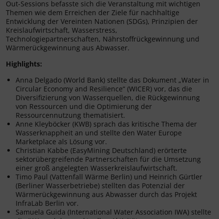
Out-Sessions befasste sich die Veranstaltung mit wichtigen
Themen wie dem Erreichen der Ziele für nachhaltige
Entwicklung der Vereinten Nationen (SDGs), Prinzipien der
Kreislaufwirtschaft, Wasserstress,
Technologiepartnerschaften, Nährstoffrückgewinnung und
Wärmerückgewinnung aus Abwasser.
Highlights:
Anna Delgado (World Bank) stellte das Dokument „Water in
Circular Economy and Resilience“ (WICER) vor, das die
Diversifizierung von Wasserquellen, die Rückgewinnung
von Ressourcen und die Optimierung der
Ressourcennutzung thematisiert.
Anne Kleyböcker (KWB) sprach das kritische Thema der
Wasserknappheit an und stellte den Water Europe
Marketplace als Lösung vor.
Christian Kabbe (EasyMining Deutschland) erörterte
sektorübergreifende Partnerschaften für die Umsetzung
einer groß angelegten Wasserkreislaufwirtschaft.
Timo Paul (Vattenfall Wärme Berlin) und Heinrich Gürtler
(Berliner Wasserbetriebe) stellten das Potenzial der
Wärmerückgewinnung aus Abwasser durch das Projekt
InfraLab Berlin vor.
Samuela Guida (International Water Association IWA) stellte