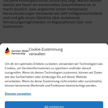
100 Jahre Firmengeschichte zurück und zeigt, warum Wasser
damals wie heute ein existenzielles Zukunftsthema ist. Er
macht deutlich, dass angesichts immer komplexerer
Herausforderungen Netzwerke wie GWP erfolgsentscheidend
sind und gibt einen Überblick über anstehende
Vernetzungsmöglichkeiten im Regionalforum Süd- und
Südostasien.
Cookie-Zustimmung
verwalten
Um dir ein optimales Erlebnis zu bieten, verwenden wir Technologien wie
Cookies, um Geräteinformationen zu speichern und/oder darauf
zuzugreifen. Wenn du diesen Technologien zustimmst, können wir Daten
wie das Surfverhalten oder eindeutige IDs auf dieser Website
German Water Partnership e.V.
verarbeiten. Wenn du deine Zustimmung nicht erteilst oder zurückziehst,
Invalidenstraße 91
können bestimmte Merkmale und Funktionen beeinträchtigt werden.
D-10115 Berlin
+49 (0)30 3988722 0
Dienste verwalten
Kontakt
Login
Akzeptieren
Datenschutz