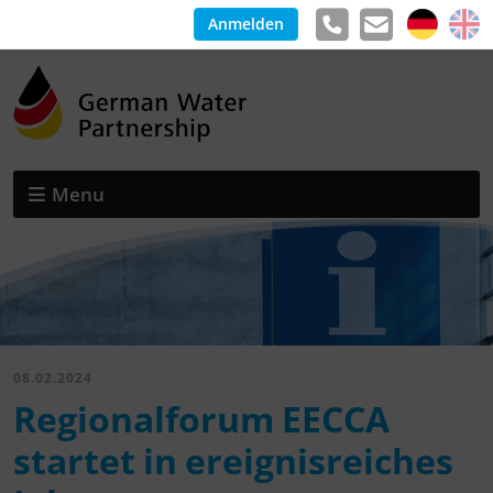
Anmelden
Menu
08.02.2024
Regionalforum EECCA
startet in ereignisreiches