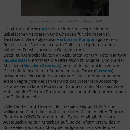
Anja Eimer (Siemens) präsentierte ein Update zur Ukraine © GWP
Dr. Abror Gafurov (
IWES
) berichtete zu Gesprächen mit
usbekischen Vertretern und Chancen für Aktivitäten in
Taschkent. Vera Polyakova (
Herborner Pumpen
) gab einen
Rückblick zur Fachkonferenz in Tbilisi, ein Update zu den
aktuellen Entwicklungen in Georgien und
Beteiligungsmöglichkeiten an Aktivitäten vor Ort. Peter Hartwig
(
aqua&waste
) eröffnete die Diskussion zu Moldau und Günter
Mösslein (
Mösslein Products
) berichtete ausführlich zu den
Geschäftstätigkeiten in Rumänien. Anja Eimer (
Siemens
)
präsentierte ein Update zur Ukraine. Eines der anstehenden
ersten Highlights des Jahres wird das WaterTechBootcamp
Ukraine sein. Hanna Montavon, Gründerin des Mykolaiv Water
Hubs, stellte Ziel und Programm vor und lud die Unternehmen
zur Teilnahme ein.
„Alle Länder und Themen der riesigen Region EECCA sind
willkommen“, mit diesen Worten riefen Gremienleiter Thomas
Beutel und GWP-Referentin Julia Egel alle Mitglieder zum
Austausch und zur Mitarbeit auf. Beide informierten, das in
Kürze Gespräche zur Mongolei aufgenommen werden, es