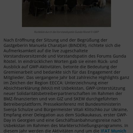
Rückblick durch die Vorstandspatin Gunda Röstel © GWP
Nach Eröffnung der Sitzung und der Begrüßung der
Gastgeberin Manuela Charatjan (BINDER), richtete sich die
Aufmerksamkeit auf die live zugeschaltete
Vorstandsvorsitzende und Vorstandspatin des Forums Gunda
Röstel. In eindrücklichen Worten gab sie einen Rück- und
Ausblick auf GWP-Aktivitäten, betonte die Bedeutung der
Gremienarbeit und bedankte sich für das Engagement der
Mitglieder. Das vergangene Jahr bot zahlreiche Highlights ganz
im Zeichen der Region EECCA: Unterzeichnung einer
Absichtserklärung (MoU) mit Usbekistan, GWP-Unterstützung
neuer Solidaritätsbetreiberpartnerschaften im Rahmen der
BMZ-finanzierten und von GIZ und SKEW durchgeführten
Betreiberplattform, Pressekonferenz mit Bundesministerin
Svenja Schulze und Bürgermeister Vitali Klitschko zur Ukraine,
Empfang einer Delegation aus dem Südkaukasus, erster GWP-
Day in Georgien und eine Geschäftsanbahnungsreise nach
Usbekistan im Rahmen des Markterschließungsprogramms. In
diesem Jahr werden die Aktivitäten rund um die
IFAT Munich