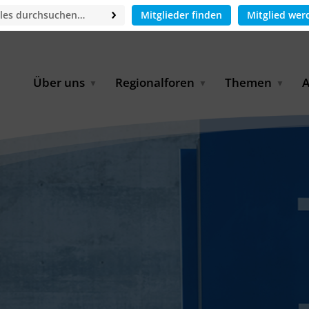
Mitglieder finden
Mitglied wer
Über uns
Regionalforen
Themen
A
GWP-Netzwerk
Afrika
Betrieb und Bildun
M
f
Der Vorstand
EECCA
Industriewasserwir
A
Geschäftsstelle
Europa
Landwirtschaftlich
Bewässerung und
W
Wiederverwendung
u
Partner & Kooperationen
Lateinamerika
Virtual Index of Members
Urbane Wasserresil
B
Mitglieder
Middle East
Wasser und Energie
P
Karriere
Nordafrika
Digital Water
G
Kontakt
Ostasien
Wasserstoff
B
Süd- & Südostasien
D
B
U