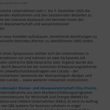
ngsschau Côte d’Ivoire © GWP
deutsche Unternehmen vom 1. bis 5. Dezember 2025 die
r laufenden Maßnahmen und den bestehenden Bedarfen zu
 der intensive Austausch mit Vertreter:innen der
n Wasserwirtschaft und wasserintensiver
tor.
um neue Kontakte aufzubauen, bestehende Beziehungen zu
nzielle (Vertriebs-)Partner zu identifizieren: ARIS GmbH,
 eines Symposiums stellten sich die Unternehmen in
sentationen vor und nahmen an zwei Fachpanels teil.
den zahlreiche B2B-Gespräche statt. Ergänzt wurde das
durch Besuche bei der ivorischen Entwässerungsbehörde
m Umweltschutzbeauftragten von Cocody – der
sstärksten Gemeinde der Metropolregion Abidjan und
ten Landes – sowie weiteren relevanten Institutionen.
ndprojekt Wasser- und Abwasserwirtschaft Côte d’Ivoire
 Fördermaßnahme aus dem Markterschließungsprogramm
sministeriums für Wirtschaft und Energie (BMWE) für
kleine und mittlere Unternehmen (KMU). Es wird im Auftrag
von SBS systems for business solutions in enger