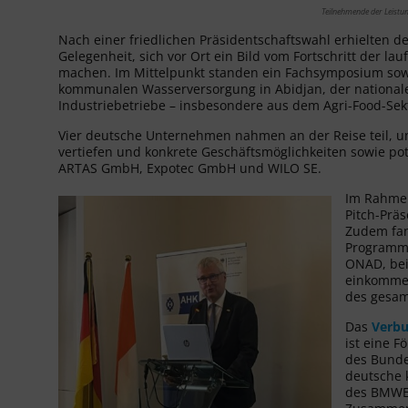
Teilnehmende der Leistu
Nach einer friedlichen Präsidentschaftswahl erhielten 
Gelegenheit, sich vor Ort ein Bild vom Fortschritt de
machen. Im Mittelpunkt standen ein Fachsymposium sowie
kommunalen Wasserversorgung in Abidjan, der nationale
Industriebetriebe – insbesondere aus dem Agri-Food-Sek
Vier deutsche Unternehmen nahmen an der Reise teil, 
vertiefen und konkrete Geschäftsmöglichkeiten sowie pote
ARTAS GmbH, Expotec GmbH und WILO SE.
Im Rahmen
Pitch-Prä
Zudem fan
Programm 
ONAD, bei
einkommen
des gesam
Das
Verbu
ist eine
des Bunde
deutsche 
des BMWE 