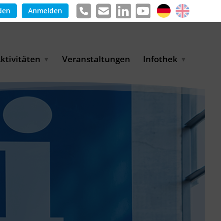
den
Anmelden
ktivitäten
Veranstaltungen
Infothek
g
arkterschließungsprogramm
Meldungen &
ür KMU
Informationen
tschaft
uslandsmessen
Positionen
e
ASANet | Vernetzungs-
Publikationen
nd Transferprojekt
Pressemitteilungen
ienz
etreiberpartnerschaften
artnerschaftsprojekte
WP-Days
LUE PLANET Berlin Water
ialogues
MUKN-Exportinitiative
mweltschutz