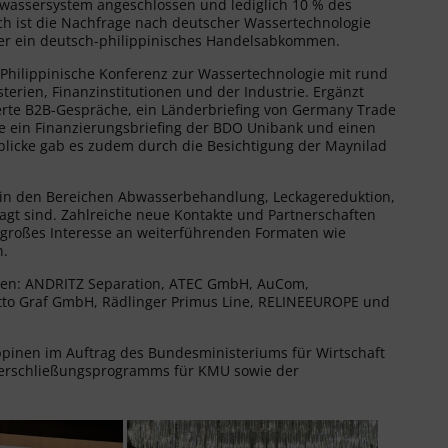
bwassersystem angeschlossen und lediglich 10 % des
h ist die Nachfrage nach deutscher Wassertechnologie
er ein deutsch-philippinisches Handelsabkommen.
Philippinische Konferenz zur Wassertechnologie mit rund
rien, Finanzinstitutionen und der Industrie. Ergänzt
erte B2B-Gespräche, ein Länderbriefing von Germany Trade
ie ein Finanzierungsbriefing der BDO Unibank und einen
blicke gab es zudem durch die Besichtigung der Maynilad
 in den Bereichen Abwasserbehandlung, Leckagereduktion,
ragt sind. Zahlreiche neue Kontakte und Partnerschaften
 großes Interesse an weiterführenden Formaten wie
n.
men: ANDRITZ Separation, ATEC GmbH, AuCom,
o Graf GmbH, Rädlinger Primus Line, RELINEEUROPE und
pinen im Auftrag des Bundesministeriums für Wirtschaft
kterschließungsprogramms für KMU sowie der