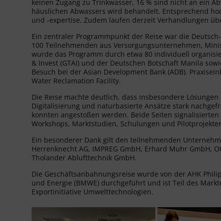
keinen Zugang zu Trinkwasser, 16 % sind nicht an ein A
häuslichen Abwassers wird behandelt. Entsprechend hoc
und -expertise. Zudem laufen derzeit Verhandlungen üb
Ein zentraler Programmpunkt der Reise war die Deutsch-
100 Teilnehmenden aus Versorgungsunternehmen, Ministe
wurde das Programm durch etwa 80 individuell organisi
& Invest (GTAI) und der Deutschen Botschaft Manila sow
Besuch bei der Asian Development Bank (ADB). Praxisein
Water Reclamation Facility.
Die Reise machte deutlich, dass insbesondere Lösungen
Digitalisierung und naturbasierte Ansätze stark nachgef
konnten angestoßen werden. Beide Seiten signalisierten
Workshops, Marktstudien, Schulungen und Pilotprojekte
Ein besonderer Dank gilt den teilnehmenden Unterneh
Herrenknecht AG, IMPREG GmbH, Erhard Muhr GmbH, Ott
Tholander Ablufttechnik GmbH.
Die Geschäftsanbahnungsreise wurde von der AHK Philip
und Energie (BMWE) durchgeführt und ist Teil des Mar
Exportinitiative Umwelttechnologien.