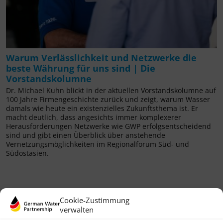
Warum Verlässlichkeit und Netzwerke die
beste Währung für uns sind | Die
Vorstandskolumne
Dr. Michael Kuhn blickt in der aktuellen Vorstandskolumne auf
100 Jahre Firmengeschichte zurück und zeigt, warum Wasser
damals wie heute ein existenzielles Zukunftsthema ist. Er
macht deutlich, dass angesichts immer komplexerer
Herausforderungen Netzwerke wie GWP erfolgsentscheidend
sind und gibt einen Überblick über anstehende
Vernetzungsmöglichkeiten im Regionalforum Süd- und
Südostasien.
Cookie-Zustimmung
verwalten