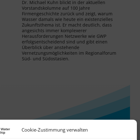
Dr. Michael Kuhn blickt in der aktuellen
Vorstandskolumne auf 100 Jahre
Firmengeschichte zurück und zeigt, warum
Wasser damals wie heute ein existenzielles
Zukunftsthema ist. Er macht deutlich, dass
angesichts immer komplexerer
Herausforderungen Netzwerke wie GWP
erfolgsentscheidend sind und gibt einen
Überblick über anstehende
Vernetzungsmöglichkeiten im Regionalforum
Süd- und Südostasien.
Cookie-Zustimmung verwalten