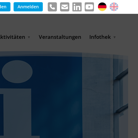
den
Anmelden
ktivitäten
Veranstaltungen
Infothek
g
arkterschließungsprogramm
Meldungen &
ür KMU
Informationen
tschaft
uslandsmessen
Positionen
e
ASANet | Vernetzungs-
Publikationen
nd Transferprojekt
Pressemitteilungen
ienz
etreiberpartnerschaften
artnerschaftsprojekte
WP-Days
LUE PLANET Berlin Water
ialogues
MUKN-Exportinitiative
mweltschutz