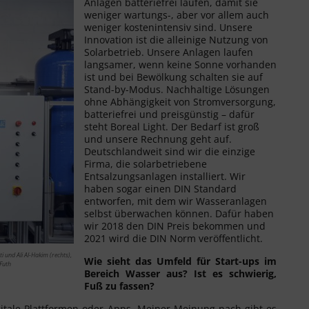
Anlagen batteriefrei laufen, damit sie
weniger wartungs-, aber vor allem auch
weniger kostenintensiv sind. Unsere
Innovation ist die alleinige Nutzung von
Solarbetrieb. Unsere Anlagen laufen
langsamer, wenn keine Sonne vorhanden
ist und bei Bewölkung schalten sie auf
Stand-by-Modus. Nachhaltige Lösungen
ohne Abhängigkeit von Stromversorgung,
batteriefrei und preisgünstig – dafür
steht Boreal Light. Der Bedarf ist groß
und unsere Rechnung geht auf.
Deutschlandweit sind wir die einzige
Firma, die solarbetriebene
Entsalzungsanlagen installiert. Wir
haben sogar einen DIN Standard
entworfen, mit dem wir Wasseranlagen
selbst überwachen können. Dafür haben
wir 2018 den DIN Preis bekommen und
2021 wird die DIN Norm veröffentlicht.
und Ali Al-Hakim (rechts),
Wie sieht das Umfeld für Start-ups im
Futh
Bereich Wasser aus? Ist es schwierig,
Fuß zu fassen?
igitale Plattformen oder Apps. Meiner Meinung nach gibt es