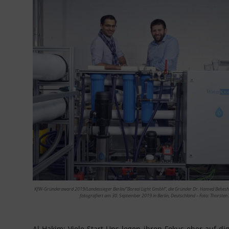
KfW-Gründeraward 2019/Landessieger Berlin/“Boreal Light GmbH“, die Gründer Dr. Hamed Beheshti 
fotografiert am 30. September 2019 in Berlin, Deutschland – Foto: Thorsten 
Al-Hakim: Viele Start-Ups legen ihren Fokus eher auf d