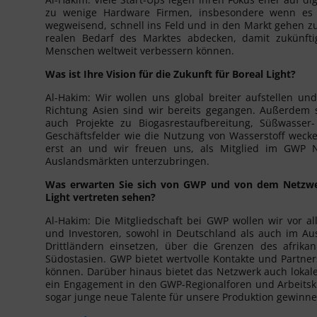
zu wenige Hardware Firmen, insbesondere wenn es
wegweisend, schnell ins Feld und in den Markt gehen zu
realen Bedarf des Marktes abdecken, damit zukünft
Menschen weltweit verbessern können.
Was ist Ihre Vision für die Zukunft für Boreal Light?
Al-Hakim: Wir wollen uns global breiter aufstellen und
Richtung Asien sind wir bereits gegangen. Außerdem 
auch Projekte zu Biogasrestaufbereitung, Süßwasser
Geschäftsfelder wie die Nutzung von Wasserstoff weck
erst an und wir freuen uns, als Mitglied im GWP N
Auslandsmärkten unterzubringen.
Was erwarten Sie sich von GWP und von dem Netzwer
Light vertreten sehen?
Al-Hakim: Die Mitgliedschaft bei GWP wollen wir vor a
und Investoren, sowohl in Deutschland als auch im Au
Drittländern einsetzen, über die Grenzen des afrika
Südostasien. GWP bietet wertvolle Kontakte und Partner
können. Darüber hinaus bietet das Netzwerk auch lokale 
ein Engagement in den GWP-Regionalforen und Arbeitskr
sogar junge neue Talente für unsere Produktion gewinn