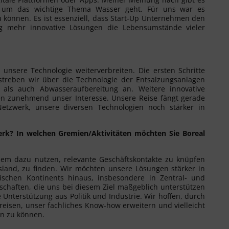
 um das wichtige Thema Wasser geht. Für uns war es
 können. Es ist essenziell, dass Start-Up Unternehmen den
ig mehr innovative Lösungen die Lebensumstände vieler
 unsere Technologie weiterverbreiten. Die ersten Schritte
streben wir über die Technologie der Entsalzungsanlagen
- als auch Abwasseraufbereitung an. Weitere innovative
en zunehmend unser Interesse. Unsere Reise fängt gerade
etzwerk, unsere diversen Technologien noch stärker in
k? In welchen Gremien/Aktivitäten möchten Sie Boreal
llem dazu nutzen, relevante Geschäftskontakte zu knüpfen
sland, zu finden. Wir möchten unsere Lösungen stärker in
nischen Kontinents hinaus, insbesondere in Zentral- und
schaften, die uns bei diesem Ziel maßgeblich unterstützen
Unterstützung aus Politik und Industrie. Wir hoffen, durch
eisen, unser fachliches Know-how erweitern und vielleicht
en zu können.