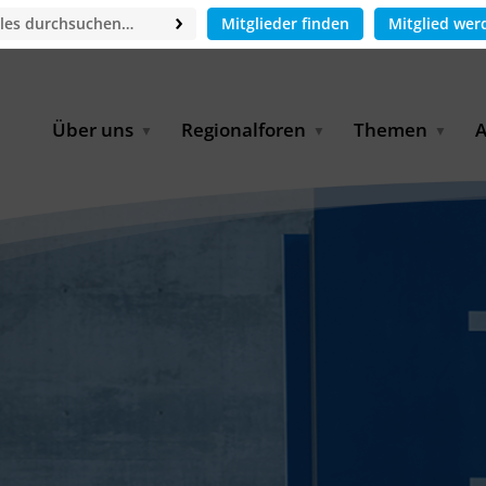
Mitglieder finden
Mitglied wer
Über uns
Regionalforen
Themen
A
GWP-Netzwerk
Afrika
Betrieb und Bildun
M
f
Der Vorstand
EECCA
Industriewasserwir
A
Geschäftsstelle
Europa
Landwirtschaftlich
Bewässerung und
W
Wiederverwendung
u
Partner & Kooperationen
Lateinamerika
Virtual Index of Members
Urbane Wasserresil
B
Mitglieder
Middle East
Wasser und Energie
P
Karriere
Nordafrika
Digital Water
G
Kontakt
Ostasien
Wasserstoff
B
Süd- & Südostasien
D
B
U