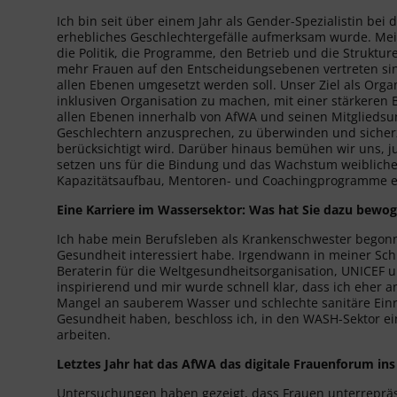
Ich bin seit über einem Jahr als Gender-Spezialistin bei
erhebliches Geschlechtergefälle aufmerksam wurde. Meine
die Politik, die Programme, den Betrieb und die Struktu
mehr Frauen auf den Entscheidungsebenen vertreten sind.
allen Ebenen umgesetzt werden soll. Unser Ziel als Orga
inklusiven Organisation zu machen, mit einer stärkeren
allen Ebenen innerhalb von AfWA und seinen Mitgliedsu
Geschlechtern anzusprechen, zu überwinden und sicherz
berücksichtigt wird. Darüber hinaus bemühen wir uns,
setzen uns für die Bindung und das Wachstum weibliche
Kapazitätsaufbau, Mentoren- und Coachingprogramme e
Eine Karriere im Wassersektor: Was hat Sie dazu bewo
Ich habe mein Berufsleben als Krankenschwester begonne
Gesundheit interessiert habe. Irgendwann in meiner Schul
Beraterin für die Weltgesundheitsorganisation, UNICEF u
inspirierend und mir wurde schnell klar, dass ich eher an
Mangel an sauberem Wasser und schlechte sanitäre Einri
Gesundheit haben, beschloss ich, in den WASH-Sektor ei
arbeiten.
Letztes Jahr hat das AfWA das digitale Frauenforum ins
Untersuchungen haben gezeigt, dass Frauen unterrepräs