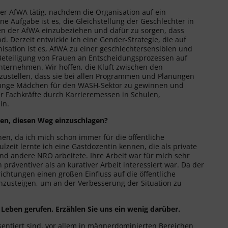
 der AfWA tätig, nachdem die Organisation auf ein
 Aufgabe ist es, die Gleichstellung der Geschlechter in
ren der AfWA einzubeziehen und dafür zu sorgen, dass
 Derzeit entwickle ich eine Gender-Strategie, die auf
nisation ist es, AfWA zu einer geschlechtersensiblen und
 Beteiligung von Frauen an Entscheidungsprozessen auf
nternehmen. Wir hoffen, die Kluft zwischen den
ustellen, dass sie bei allen Programmen und Planungen
 junge Mädchen für den WASH-Sektor zu gewinnen und
r Fachkräfte durch Karrieremessen in Schulen,
in.
gen, diesen Weg einzuschlagen?
n, da ich mich schon immer für die öffentliche
zeit lernte ich eine Gastdozentin kennen, die als private
nd andere NRO arbeitete. Ihre Arbeit war für mich sehr
 präventiver als an kurativer Arbeit interessiert war. Da der
chtungen einen großen Einfluss auf die öffentliche
nzusteigen, um an der Verbesserung der Situation zu
 Leben gerufen. Erzählen Sie uns ein wenig darüber.
entiert sind, vor allem in männerdominierten Bereichen