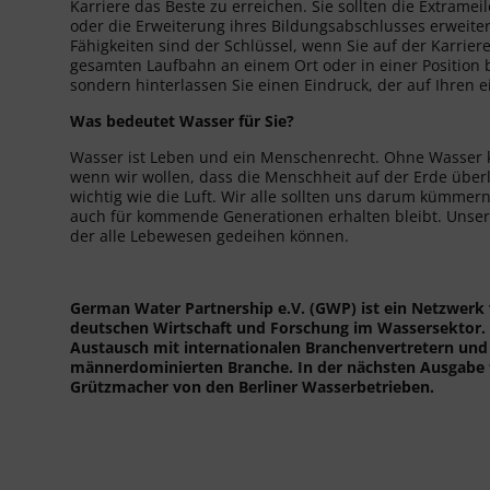
Karriere das Beste zu erreichen. Sie sollten die Extrame
oder die Erweiterung ihres Bildungsabschlusses erweiter
Fähigkeiten sind der Schlüssel, wenn Sie auf der Karrier
gesamten Laufbahn an einem Ort oder in einer Position b
sondern hinterlassen Sie einen Eindruck, der auf Ihren e
Was bedeutet Wasser für Sie?
Wasser ist Leben und ein Menschenrecht. Ohne Wasser 
wenn wir wollen, dass die Menschheit auf der Erde überle
wichtig wie die Luft. Wir alle sollten uns darum kümme
auch für kommende Generationen erhalten bleibt. Unser Zi
der alle Lebewesen gedeihen können.
German Water Partnership e.V. (GWP) ist ein Netzwerk
deutschen Wirtschaft und Forschung im Wassersektor. M
Austausch mit internationalen Branchenvertretern und z
männerdominierten Branche. In der nächsten Ausgabe f
Grützmacher von den Berliner Wasserbetrieben.