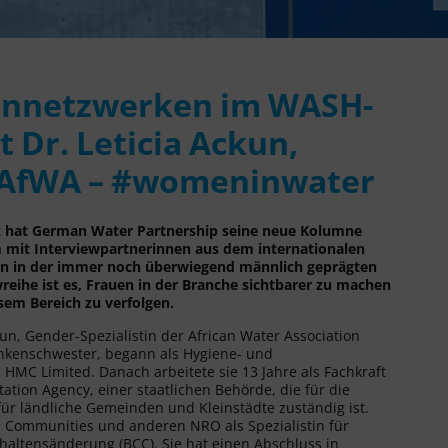
uennetzwerken im WASH-
 Dr. Leticia Ackun,
r AfWA – #womeninwater
rz hat German Water Partnership seine neue Kolumne
m mit Interviewpartnerinnen aus dem internationalen
uen in der immer noch überwiegend männlich geprägten
eihe ist es, Frauen in der Branche sichtbarer zu machen
sem Bereich zu verfolgen.
un, Gender-Spezialistin der African Water Association
ankenschwester, begann als Hygiene- und
 HMC Limited. Danach arbeitete sie 13 Jahre als Fachkraft
tion Agency, einer staatlichen Behörde, die für die
für ländliche Gemeinden und Kleinstädte zuständig ist.
al Communities und anderen NRO als Spezialistin für
altensänderung (BCC). Sie hat einen Abschluss in