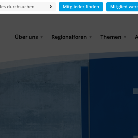
Mitglieder finden
Mitglied wer
Über uns
Regionalforen
Themen
A
GWP-Netzwerk
Afrika
Betrieb und Bildun
M
f
Der Vorstand
EECCA
Industriewasserwir
A
Geschäftsstelle
Europa
Landwirtschaftlich
Bewässerung und
W
Wiederverwendung
u
Partner & Kooperationen
Lateinamerika
Virtual Index of Members
Urbane Wasserresil
B
Mitglieder
Middle East
Wasser und Energie
P
Karriere
Nordafrika
Digital Water
G
Kontakt
Ostasien
Wasserstoff
B
Süd- & Südostasien
D
B
U