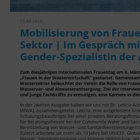
15.05.2022
Mobilisierung von Fra
Sektor | Im Gespräch mit
Gender-Spezialistin de
Zum diesjährigen Internationalen Frauentag am 8. Mä
„Frauen in der Wasserwirtschaft“ gestartet. Gemeinsa
Wassersektor beleuchtet der Verein die Rolle von Fra
Wasserver- und Abwasserentsorgung. Ziel der Interviewr
und junge Fachkräfte zu ermutigen, eine Karriere in die
In der zweiten Ausgabe haben wir uns mit Dr. Leticia Ack
(AfWA), zusammengesetzt. Leticia, eine ausgebildete Kr
Schulungsbeauftragte bei einer privaten Beratungsfirma,
für Beratungsdienste bei der Community Water and Sanita
Bereitstellung von Wasser- und Sanitärdienstleistungen 
Zuletzt arbeitete sie mehr als 10 Jahre bei UNICEF, Glob
Wasser, Sanitärversorgung und Hygiene (WASH) bzw. Verh