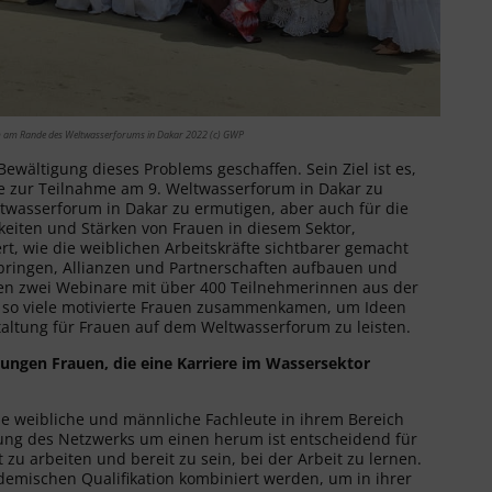
 am Rande des Weltwasserforums in Dakar 2022 (c) GWP
Bewältigung dieses Problems geschaffen. Sein Ziel ist es,
e zur Teilnahme am 9. Weltwasserforum in Dakar zu
twasserforum in Dakar zu ermutigen, aber auch für die
keiten und Stärken von Frauen in diesem Sektor,
t, wie die weiblichen Arbeitskräfte sichtbarer gemacht
bringen, Allianzen und Partnerschaften aufbauen und
en zwei Webinare mit über 400 Teilnehmerinnen aus der
ss so viele motivierte Frauen zusammenkamen, um Ideen
altung für Frauen auf dem Weltwasserforum zu leisten.
jungen Frauen, die eine Karriere im Wassersektor
 sie weibliche und männliche Fachleute in ihrem Bereich
zung des Netzwerks um einen herum ist entscheidend für
 zu arbeiten und bereit zu sein, bei der Arbeit zu lernen.
demischen Qualifikation kombiniert werden, um in ihrer