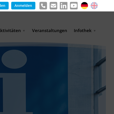
den
Anmelden
ktivitäten
Veranstaltungen
Infothek
g
arkterschließungsprogramm
Meldungen &
ür KMU
Informationen
tschaft
uslandsmessen
Positionen
e
ASANet | Vernetzungs-
Publikationen
nd Transferprojekt
Pressemitteilungen
ienz
etreiberpartnerschaften
artnerschaftsprojekte
WP-Days
LUE PLANET Berlin Water
ialogues
MUKN-Exportinitiative
mweltschutz