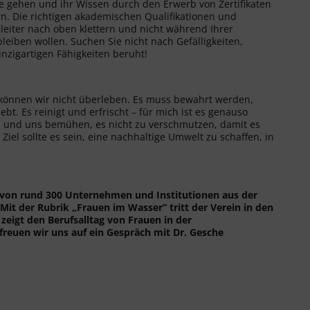
ile gehen und ihr Wissen durch den Erwerb von Zertifikaten
n. Die richtigen akademischen Qualifikationen und
eleiter nach oben klettern und nicht während Ihrer
leiben wollen. Suchen Sie nicht nach Gefälligkeiten,
inzigartigen Fähigkeiten beruht!
können wir nicht überleben. Es muss bewahrt werden,
bt. Es reinigt und erfrischt – für mich ist es genauso
rn und uns bemühen, es nicht zu verschmutzen, damit es
el sollte es sein, eine nachhaltige Umwelt zu schaffen, in
 von rund 300 Unternehmen und Institutionen aus der
it der Rubrik „Frauen im Wasser“ tritt der Verein in den
eigt den Berufsalltag von Frauen in der
reuen wir uns auf ein Gespräch mit Dr. Gesche