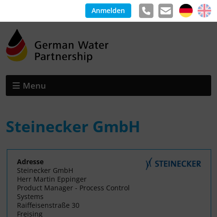
Anmelden
Menu
Steinecker GmbH
Adresse
Steinecker GmbH
Herr Martin Eppinger
Product Manager - Process Control
Systems
Raiffeisenstraße 30
Freising