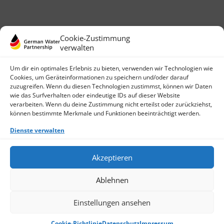
Cookie-Zustimmung
verwalten
Um dir ein optimales Erlebnis zu bieten, verwenden wir Technologien wie
Cookies, um Geräteinformationen zu speichern und/oder darauf
zuzugreifen. Wenn du diesen Technologien zustimmst, können wir Daten
wie das Surfverhalten oder eindeutige IDs auf dieser Website
German Water Partnership e.V.
verarbeiten. Wenn du deine Zustimmung nicht erteilst oder zurückziehst,
Invalidenstraße 91
können bestimmte Merkmale und Funktionen beeinträchtigt werden.
D-10115 Berlin
+49 (0)30 3988722 0
Dienste verwalten
Kontakt
Login
Akzeptieren
Datenschutz
Impressum
Ablehnen
Finden Sie ein Mitglied
Werden Sie jetzt Mitglied
Cookie-Richtlinie (EU)
Einstellungen ansehen
© 2026 German Water Partnership e.V.
Cookie-Richtlinie
Datenschutz
Impressum