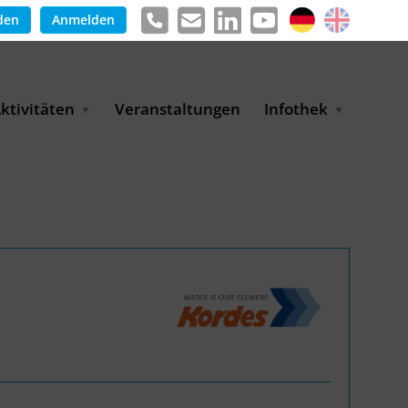
den
Anmelden
ktivitäten
Veranstaltungen
Infothek
g
arkterschließungsprogramm
Meldungen &
ür KMU
Informationen
tschaft
uslandsmessen
Positionen
e
ASANet | Vernetzungs-
Publikationen
nd Transferprojekt
Pressemitteilungen
ienz
etreiberpartnerschaften
artnerschaftsprojekte
WP-Days
LUE PLANET Berlin Water
ialogues
MUKN-Exportinitiative
mweltschutz