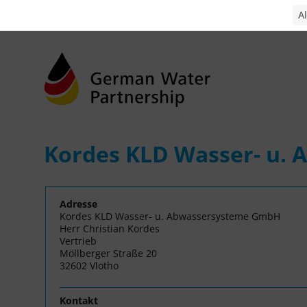
Kordes KLD Wasser- u.
Adresse
Kordes KLD Wasser- u. Abwassersysteme GmbH
Herr Christian Kordes
Vertrieb
Möllberger Straße 20
32602 Vlotho
Kontakt