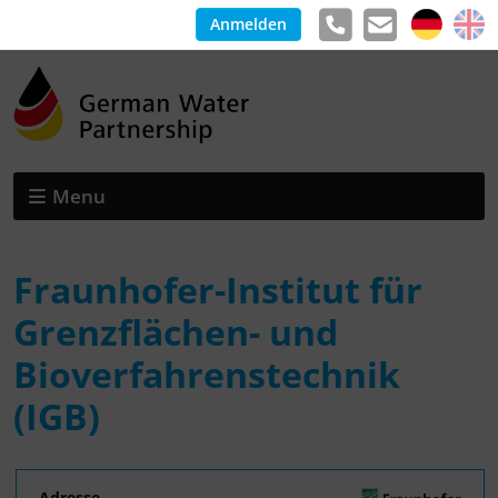
Anmelden
Menu
Fraunhofer-Institut für
Grenzflächen- und
Bioverfahrenstechnik
(IGB)
Adresse