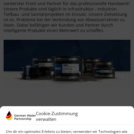
vorderster Front und Partner für das professionelle Handwerk!
Unsere Produkte sind täglich in Infrastruktur-, Industrie-,
Tiefbau- und Sanitärprojekten im Einsatz. Unsere Zielsetzung
ist es, Probleme bei der Verbindung von Abwasserrohren zu
lösen. Dabei befähigen wir Kunden und Partner durch
intelligente Produkte einen Mehrwert zu schaffen.
Cookie-Zustimmung
verwalten
Um dir ein optimales Erlebnis zu bieten, verwenden wir Technologien wie