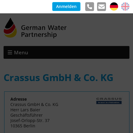
Anmelden
Menu
Crassus GmbH & Co. KG
Adresse
Crassus GmbH & Co. KG
Herr Lars Baier
Geschäftsführer
Josef-Orlopp-Str. 37
10365 Berlin