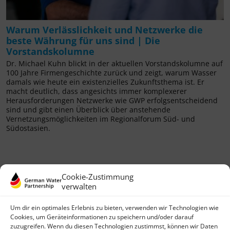
Warum Verlässlichkeit und Netzwerke die
beste Währung für uns sind | Die
Vorstandskolumne
Dr. Michael Kuhn blickt in der aktuellen Vorstandskolumne auf
100 Jahre Firmengeschichte zurück und zeigt, warum Wasser
damals wie heute ein existenzielles Zukunftsthema ist. Er
macht deutlich, dass angesichts immer komplexerer
Herausforderungen Netzwerke wie GWP erfolgsentscheidend
sind und gibt einen Überblick über anstehende
Vernetzungsmöglichkeiten im Regionalforum Süd- und
Südostasien.
Cookie-Zustimmung
verwalten
Um dir ein optimales Erlebnis zu bieten, verwenden wir Technologien wie
Cookies, um Geräteinformationen zu speichern und/oder darauf
zuzugreifen. Wenn du diesen Technologien zustimmst, können wir Daten