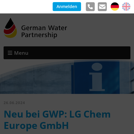
Anmelden
Menu
26.06.2024
Neu bei GWP: LG Chem
Europe GmbH