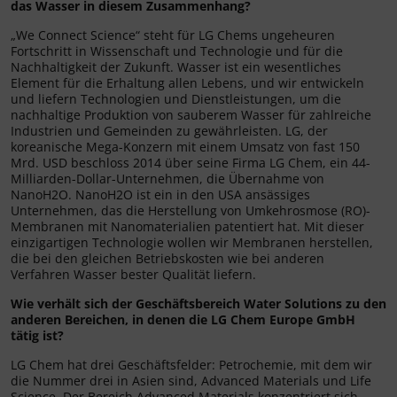
das Wasser in diesem Zusammenhang?
„We Connect Science“ steht für LG Chems ungeheuren
Fortschritt in Wissenschaft und Technologie und für die
Nachhaltigkeit der Zukunft. Wasser ist ein wesentliches
Element für die Erhaltung allen Lebens, und wir entwickeln
und liefern Technologien und Dienstleistungen, um die
nachhaltige Produktion von sauberem Wasser für zahlreiche
Industrien und Gemeinden zu gewährleisten. LG, der
koreanische Mega-Konzern mit einem Umsatz von fast 150
Mrd. USD beschloss 2014 über seine Firma LG Chem, ein 44-
Milliarden-Dollar-Unternehmen, die Übernahme von
NanoH2O. NanoH2O ist ein in den USA ansässiges
Unternehmen, das die Herstellung von Umkehrosmose (RO)-
Membranen mit Nanomaterialien patentiert hat. Mit dieser
einzigartigen Technologie wollen wir Membranen herstellen,
die bei den gleichen Betriebskosten wie bei anderen
Verfahren Wasser bester Qualität liefern.
Wie verhält sich der Geschäftsbereich Water Solutions zu den
anderen Bereichen, in denen die LG Chem Europe GmbH
tätig ist?
LG Chem hat drei Geschäftsfelder: Petrochemie, mit dem wir
die Nummer drei in Asien sind, Advanced Materials und Life
Science. Der Bereich Advanced Materials konzentriert sich