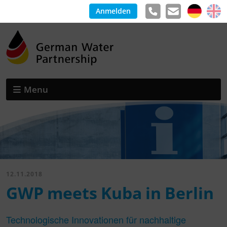
Anmelden
Menu
12.11.2018
GWP meets Kuba in Berlin
Technologische Innovationen für nachhaltige