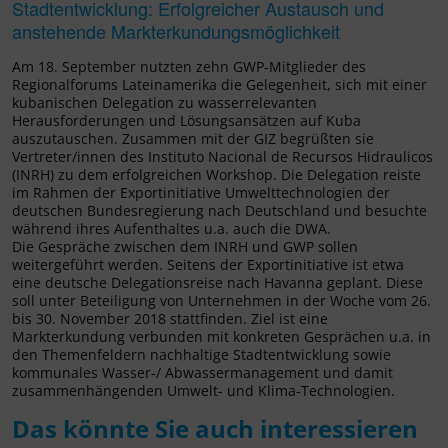
Stadtentwicklung: Erfolgreicher Austausch und
anstehende Markterkundungsmöglichkeit
Am 18. September nutzten zehn GWP-Mitglieder des
Regionalforums Lateinamerika die Gelegenheit, sich mit einer
kubanischen Delegation zu wasserrelevanten
Herausforderungen und Lösungsansätzen auf Kuba
auszutauschen. Zusammen mit der GIZ begrüßten sie
Vertreter/innen des Instituto Nacional de Recursos Hidraulicos
(INRH) zu dem erfolgreichen Workshop. Die Delegation reiste
im Rahmen der Exportinitiative Umwelttechnologien der
deutschen Bundesregierung nach Deutschland und besuchte
während ihres Aufenthaltes u.a. auch die DWA.
Die Gespräche zwischen dem INRH und GWP sollen
weitergeführt werden. Seitens der Exportinitiative ist etwa
eine deutsche Delegationsreise nach Havanna geplant. Diese
soll unter Beteiligung von Unternehmen in der Woche vom 26.
bis 30. November 2018 stattfinden. Ziel ist eine
Markterkundung verbunden mit konkreten Gesprächen u.a. in
den Themenfeldern nachhaltige Stadtentwicklung sowie
kommunales Wasser-/ Abwassermanagement und damit
zusammenhängenden Umwelt- und Klima-Technologien.
Das könnte Sie auch interessieren