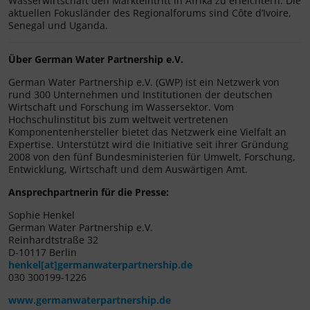
Wasserwirtschaft den Markteintritt in Afrika zu erleichtern. Die
aktuellen Fokusländer des Regionalforums sind Côte d’Ivoire,
Senegal und Uganda.
Über German Water Partnership e.V.
German Water Partnership e.V. (GWP) ist ein Netzwerk von
rund 300 Unternehmen und Institutionen der deutschen
Wirtschaft und Forschung im Wassersektor. Vom
Hochschulinstitut bis zum weltweit vertretenen
Komponentenhersteller bietet das Netzwerk eine Vielfalt an
Expertise. Unterstützt wird die Initiative seit ihrer Gründung
2008 von den fünf Bundesministerien für Umwelt, Forschung,
Entwicklung, Wirtschaft und dem Auswärtigen Amt.
Ansprechpartnerin für die Presse:
Sophie Henkel
German Water Partnership e.V.
Reinhardtstraße 32
D-10117 Berlin
henkel[at]germanwaterpartnership.de
030 300199-1226
www.germanwaterpartnership.de