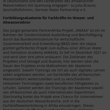
in Deutschland und den Fachkräften des afrikanischen
Wassersektors mit Spannung entgegen“, so Julia Braune,
Geschäftsführerin, German Water Partnership e.V.
Fortbildungsakademie für Fachkräfte im Wasser- und
Abwassersektor
Das jüngst gestartete PartnerAfrika-Projekt „AWASA“ ist ein im
Rahmen der Sonderinitiative Ausbildung und Beschäftigung
durch das Bundesministerium für wirtschaftliche
Zusammenarbeit und Entwicklung (BMZ) über die sequa
gGmbH gefördertes Projekt zum Aufbau einer African Water
and Sanitation Academy (AWASA). Es lief im Dezember 2021 an
und wird über drei Jahre andauern. Die Zielländer des
Projektes sind Senegal und Ruanda, hier werden über die
Dauer des Projektes erste Maßnahmen der Akademie
umgesetzt. Sowohl Trainings vor Ort als auch digitales Lernen
sollen angeboten werden, um Fachkräfte des afrikanischen
Wassersektors weiterzubilden und zu verschiedenen
relevanten Technologien sowie beruflichen Fähigkeiten zu
schulen. Geleitet werden die Trainings der Akademie sowohl
von afrikanischen als auch internationalen ExpertInnen.
Gleichzeitig bietet das Projekt eine Chance für Unternehmen
aus der deutschen Wasserbranche, sich in die
Fachkräfteweiterbildung in Afrika einzubringen. Dieses
Engagement schafft die Grundlage für einen stärkeren