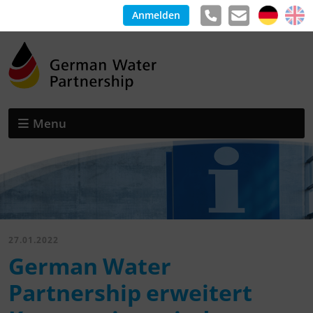
Anmelden
Menu
27.01.2022
German Water
Partnership erweitert