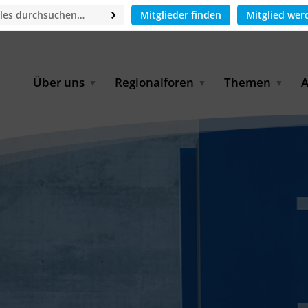
Mitglieder finden
Mitglied wer
Über uns
Regionalforen
Themen
A
GWP-Netzwerk
Afrika
Betrieb und Bildun
M
f
Der Vorstand
EECCA
Industriewasserwir
A
Geschäftsstelle
Europa
Landwirtschaftlich
Bewässerung und
W
Wiederverwendung
u
Partner & Kooperationen
Lateinamerika
Virtual Index of Members
Urbane Wasserresil
B
Mitglieder
Middle East
Wasser und Energie
P
Karriere
Nordafrika
Digital Water
G
Kontakt
Ostasien
Wasserstoff
B
Süd- & Südostasien
D
B
U