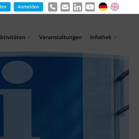
den
Anmelden
ktivitäten
Veranstaltungen
Infothek
g
arkterschließungsprogramm
Meldungen &
ür KMU
Informationen
tschaft
uslandsmessen
Positionen
e
ASANet | Vernetzungs-
Publikationen
nd Transferprojekt
Pressemitteilungen
ienz
etreiberpartnerschaften
artnerschaftsprojekte
WP-Days
LUE PLANET Berlin Water
ialogues
MUKN-Exportinitiative
mweltschutz