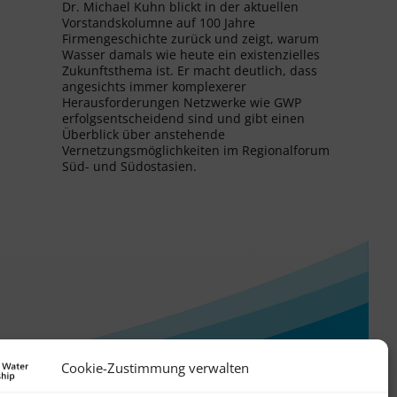
Dr. Michael Kuhn blickt in der aktuellen
Vorstandskolumne auf 100 Jahre
Firmengeschichte zurück und zeigt, warum
Wasser damals wie heute ein existenzielles
Zukunftsthema ist. Er macht deutlich, dass
angesichts immer komplexerer
Herausforderungen Netzwerke wie GWP
erfolgsentscheidend sind und gibt einen
Überblick über anstehende
Vernetzungsmöglichkeiten im Regionalforum
Süd- und Südostasien.
Cookie-Zustimmung verwalten