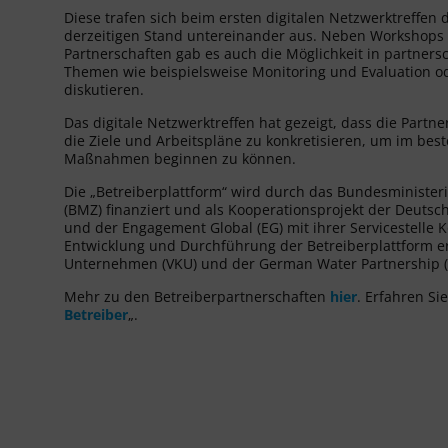
Diese trafen sich beim ersten digitalen Netzwerktreffen
derzeitigen Stand untereinander aus. Neben Workshops z
Partnerschaften gab es auch die Möglichkeit in partner
Themen wie beispielsweise Monitoring und Evaluation o
diskutieren.
Das digitale Netzwerktreffen hat gezeigt, dass die Par
die Ziele und Arbeitspläne zu konkretisieren, um im bes
Maßnahmen beginnen zu können.
Die „Betreiberplattform“ wird durch das Bundesminister
(BMZ) finanziert und als Kooperationsprojekt der Deutsc
und der Engagement Global (EG) mit ihrer Servicestelle
Entwicklung und Durchführung der Betreiberplattform 
Unternehmen (VKU) und der German Water Partnership 
Mehr zu den Betreiberpartnerschaften
hier
. Erfahren Si
Betreiber
„.