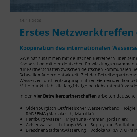
24.11.2020
Erstes Netzwerktreffen 
Kooperation des internationalen Wassersek
GWP hat zusammen mit deutschen Betreibern über seinen
Kooperation mit der deutschen Entwicklungszusammenarb
für Partnerschaften zwischen deutschen kommunalen Be
Schwellenländern entwickelt. Ziel der Betreiberpartnersch
Wasserver- und -entsorgung in ihren Gemeinden kompet
Mittelpunkt steht die langfristige betriebsunterstützend
In den
v
ier Betreiberpartnerschaften
arbeiten deutsche 
Oldenburgisch Ostfriesischer Wasserverband – Régie A
RADEEMA (Marrakesch, Marokko)
Hamburg Wasser – Miyahuna (Amman, Jordanien)
Gelsenwasser – Lukanga Water Supply and Sanitation
Dresdner Stadtentwässerung – Vodokanal (Lviv, Ukrain