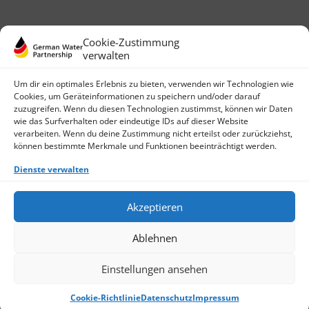
Cookie-Zustimmung
verwalten
Um dir ein optimales Erlebnis zu bieten, verwenden wir Technologien wie
Cookies, um Geräteinformationen zu speichern und/oder darauf
zuzugreifen. Wenn du diesen Technologien zustimmst, können wir Daten
wie das Surfverhalten oder eindeutige IDs auf dieser Website
German Water Partnership e.V.
verarbeiten. Wenn du deine Zustimmung nicht erteilst oder zurückziehst,
Invalidenstraße 91
können bestimmte Merkmale und Funktionen beeinträchtigt werden.
D-10115 Berlin
+49 (0)30 3988722 0
Dienste verwalten
Kontakt
Login
Akzeptieren
Datenschutz
Impressum
Ablehnen
Finden Sie ein Mitglied
Werden Sie jetzt Mitglied
Cookie-Richtlinie (EU)
Einstellungen ansehen
© 2026 German Water Partnership e.V.
Cookie-Richtlinie
Datenschutz
Impressum