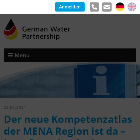
Anmelden
Menu
23.08.2021
Der neue Kompetenzatlas
der MENA Region ist da –