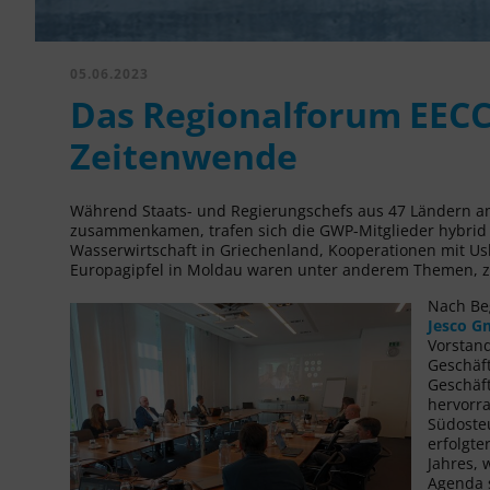
05.06.2023
Das Regionalforum EECC
Zeitenwende
Während Staats- und Regierungschefs aus 47 Ländern am
zusammenkamen, trafen sich die GWP-Mitglieder hybrid i
Wasserwirtschaft in Griechenland, Kooperationen mit U
Europagipfel in Moldau waren unter anderem Themen, zu
Nach Be
Jesco 
Vorstan
Geschäft
Geschäft
hervorra
Südosteu
erfolgt
Jahres, 
Agenda 