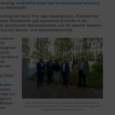
Theuring,
Innovative Water and Environmental Solutions
 zur Wiederwahl.
vortrag von Herrn Prof. Agis Papadopoulus, Präsident der
rke Thessaloniki, gab spannende Einblicke in die
ten griechischer Wasserbetreiber und die aktuelle Situation
chischen Wasser- und Abwasserwirtschaft.
 intensiv
und
p Bargheer
 LA für
nd Burkhard
lle
hen der
ng
(MoU)
Ukraine
reisten
läge zur
ögliche
 Bleiben
(v.l.n.r.) GWP-Geschäftsführer Boris Greifeneder, Thomas Beutel, Anja Eimer
(Siemens AG), Burkhard Schwarz, Vera Polyakova (Herborner Pumpen), Peter
annt
Hartwig (aqua&waste International GmbH)