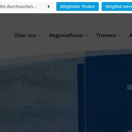
Mitglieder finden
Mitglied wer
Über uns
Regionalforen
Themen
A
GWP-Netzwerk
Afrika
Betrieb und Bildun
M
f
Der Vorstand
EECCA
Industriewasserwir
A
Geschäftsstelle
Europa
Landwirtschaftlich
Bewässerung und
W
Wiederverwendung
u
Partner & Kooperationen
Lateinamerika
Virtual Index of Members
Urbane Wasserresil
B
Mitglieder
Middle East
Wasser und Energie
P
Karriere
Nordafrika
Digital Water
G
Kontakt
Ostasien
Wasserstoff
B
Süd- & Südostasien
D
B
U