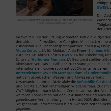
Philipp 
(IWES)
,
Der Gast
Wasserwe
Die sechste Sitzung des Regionalforums EECCA fand in der GWP-Geschäftsstelle
in Berlin und online statt © GWP 2023
Tätigkei
der grie
Im zweiten Teil der Sitzung widmeten sich die Mitglieder
den aktuellen Fokusländern Georgien, Moldau, Ukraine 
Usbekistan. Die Länderansprechpartner:innen (LA)
Phili
(
Aqua Consult
, LA für Moldau), Anja Eimer (
Siemens AG
,
Ukraine), Dr. Abror Gafurov (
IWES
, LA für Usbekistan) u
Schwarz
(
Herborner Pumpen
, LA Georgien)
stellten aktue
Aktivitäten vor. Das 1. Halbjahr 2023 stand ganz im Zeic
internationalen Kooperation mit EECCA, unter anderem
unterzeichnete GWP ein Memorandum of Understandi
mit dem usbekischen Wasser- und Abwasserverband
Uzsuvtaminot, unterstützte aktiv die
Soforthilfe für die 
und blickte auf den langfristigen Wiederaufbau. Zudem 
GWP-Mitglieder nach Moldau. Gemeinsam wurden Vorsch
weiteren Kooperation mit den Fokusländern und auch m
gemeinsame Veranstaltungen im Herbst 2023 diskutiert.
Sie gespannt! Informationen hierzu werden zeitnah bek
gegeben.