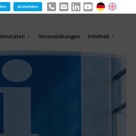
den
Anmelden
ktivitäten
Veranstaltungen
Infothek
g
arkterschließungsprogramm
Meldungen &
ür KMU
Informationen
tschaft
uslandsmessen
Positionen
e
ASANet | Vernetzungs-
Publikationen
nd Transferprojekt
Pressemitteilungen
ienz
etreiberpartnerschaften
artnerschaftsprojekte
WP-Days
LUE PLANET Berlin Water
ialogues
MUKN-Exportinitiative
mweltschutz