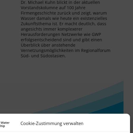
Dr. Michael Kuhn blickt in der aktuellen
Vorstandskolumne auf 100 Jahre
Firmengeschichte zurück und zeigt, warum
Wasser damals wie heute ein existenzielles
Zukunftsthema ist. Er macht deutlich, dass
angesichts immer komplexerer
Herausforderungen Netzwerke wie GWP
erfolgsentscheidend sind und gibt einen
Überblick über anstehende
Vernetzungsmöglichkeiten im Regionalforum
Süd- und Südostasien.
Cookie-Zustimmung verwalten