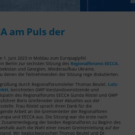
A am Puls der
 1. Juni 2023 in Moldau zum Europagipfel
n Berlin zur sechsten Sitzung des
Regionalforums EECCA
.
sbekistan und Georgien, Wiederaufbau Ukraine,
 denen die Teilnehmenden der Sitzung rege diskutierten.
grüßung durch Regionalforumsleiter Thomas Beutel,
Lutz-
GmbH
, berichteten GWP Vorstandsvorsitzende und
dspatin des Regionalforums EECCA Gunda Röstel und GWP
sführer Boris Greifeneder über Aktuelles aus der
sstelle. Frau Röstel sprach ihren Dank für die
gende Arbeit an die Gremienleiter der Regionalforen
ropa und EECCA aus. Die Sitzung war die erste nach
er Zusammenlegung der beiden Regionalforen zu Beginn des
weshalb auch die Wahl einer neuen Gremienleitung auf der
stand. Wir beglückwünschen Thomas Beutel und Dr.