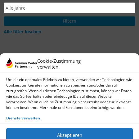
Alle filter löschen
Cookie-Zustimmung
verwalten
Um dir ein optimales Erlebnis zu bieten, verwenden wir Technologien wie
Cookies, um Geräteinformationen zu speichern und/oder darauf
zuzugreifen. Wenn du diesen Technologien zustimmst, können wir Daten
wie das Surfverhalten oder eindeutige IDs auf dieser Website
German Water Partnership e.V.
verarbeiten. Wenn du deine Zustimmung nicht erteilst oder zurückziehst,
Invalidenstraße 91
können bestimmte Merkmale und Funktionen beeinträchtigt werden.
D-10115 Berlin
+49 (0)30 3988722 0
Dienste verwalten
Kontakt
Login
Akzeptieren
Datenschutz